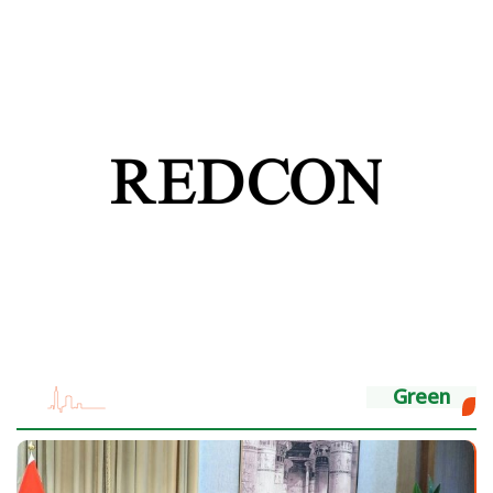
Green