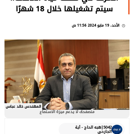
سيتم تشغيلها خلال 18 شهرًا
الأحد، 19 مايو 2024 11:56 ص
المهندس خالد عباس
متصفحك لا يدعم ميزة الاستماع
5042|هبه الحاج - آية
الجارحي