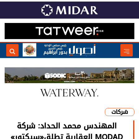
رئيس مجلس الإدارة
رئيس التحرير
بدور ابراهيم
شركات
المهندس محمد الحداد: شركة
MODAD العقارية تطلق«سيكتور»