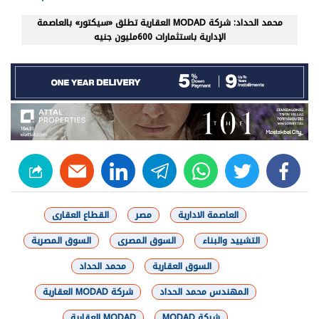
محمد الحداد: شركة MODAD العقارية تطلق «سيكتور» بالعاصمة
الإدارية باستثمارات 600مليون جنيه
linkedin
telegram
whats
twitter
facebook
العاصمة الادارية
مصر
القطاع العقارى
التشييد والبناء
السوق المصرى
السوق المصرية
السوق العقارية
محمد الحداد
المهندس محمد الحداد
شركة MODAD العقارية
شركة MODAD
MODAD العقارية