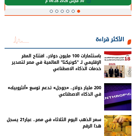
30 مارس 2026 05:08 م
الأكثر قراءة
باستثمارات 100 مليون دولار.. افتتاح المقر
الإقليمي لـ "كونيكتا" العالمية في مصر لتصدير
خدمات الذكاء الاصطناعي
200 مليار دولار.. «جوجل» تدعم توسع «أنثروبيك»
في الذكاء الاصطناعي
سعر الذهب اليوم الثلاثاء في مصر.. عيار21 يسجل
هذا الرقم