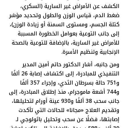
الكشف عن الأمراض غير السارية (السكري،
ضغط الدم، قياس الوزن والطول وتحديد مؤشر
كتلة الجسم، ومستوى السمنة أو زيادة الوزن)،
إلى جانب التوعية بعوامل الخطورة المسببة
للأمراض غير السارية، بالإضافة للتوعية بالصحة
الإنجابية وتنظيم الأسرة.
ومن جانبه، أشار الدكتور حاتم أمين المدير
التنفيذي للمبادرة، إلى اكتشاف إصابة 26 ألفًا
و751 حالة بسرطان الثدي، وإجراء 357 ألفًا
و744 أشعة ماموجرام، منذ إطلاق المبادرة، إلى
جانب سحب 38 ألفًا و930 عينة أورام لتحليلها،
وتقديم العلاج «مجانا» للحالات التي تأكدت
إصابتها، فضلًا عن سحب وتحليل باثولوجي لـ