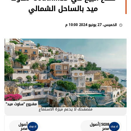
ميد بالساحل الشمالي
الخميس، 27 يونيو 2024 10:00 م
مشروع "ساوث ميد"
متصفحك لا يدعم ميزة الاستماع
5038|أصول
أصول
مصر
مصر