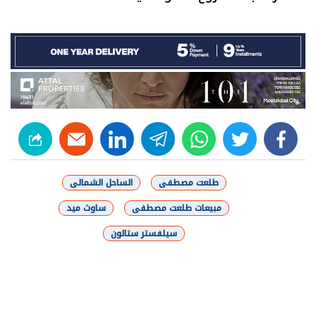
linkedin
telegram
whats
twitter
facebook
طلعت مصطفى
الساحل الشمالى
مبيعات طلعت مصطفى
ساوث ميد
سيلفستر ستالون
شارك