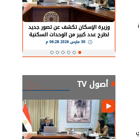
ت
حضور دولي
وزيرة الإسكان تكشف عن تصور جديد
الرئي
تها
لطرح عدد كبير من الوحدات السكنية
قطاع 
ة
بنظام الإيجار
30 مارس 2026 06:28 م
أصول TV
ي