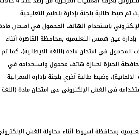
وقد تمكن أعضاء فريق مكافحة الغش الإلكتروني بغرفة العمليات المركزية من رصد عدد 4 حالا
يث تم ضبط طالبة بلجنة بإدارة بلطيم التعليمية
لإلكتروني باستخدام الهاتف المحمول في امتحان مادة
يتابع الإجراءات الخاصة
افتتاح «إيجبس 2026» ب
ات الرئاسية بطرح وحدات
واسع.. والبترول: مصر تعزز مكان
 بإدارة عين شمس التعليمية بمحافظة القاهرة أثناء
لإيجار للمواطنين
بوصفها مركزًا إقليميًّا للطاق
30 مارس 2026 03:59 م
 المحمول في امتحان مادة (اللغة الايطالية)، كما تم
بمحافظة الجيزة لحيازة هاتف محمول واستخدامه في
لالمانية)، وضبط طالبة آخري بلجنة بإدارة العمرانية
خدامه في الغش الإلكتروني في امتحان مادة (اللغة
لتعليمية بمحافظة أسيوط أثناء محاولة الغش الإلكترون