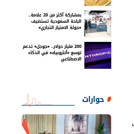
بمشاركة أكثر من 20 علامة..
الباحة السعودية تستضيف
«جولة الامتياز التجاري»
200 مليار دولار.. «جوجل» تدعم
توسع «أنثروبيك» في الذكاء
الاصطناعي
حوارات