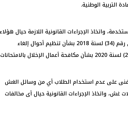
ة التربية الوطنية.
يتابع الإجراءات الخاصة
افتتاح «إيجبس 2026» ب
ات الرئاسية بطرح وحدات
واسع.. والبترول: مصر تعزز مكان
لإيجار للمواطنين
بوصفها مركزًا إقليميًّا للطاق
دمة، واتخاذ الإجراءات القانونية اللازمة حيال هؤلاء
30 مارس 2026 03:59 م
الطلاب المذكورين، وتطبيق القرار الوزاري رقم (34) لسنة 2018 بشأن تنظيم أحوال إلغاء
 الفنى على عدم استخدام الطلاب أي من وسائل الغش
 غش، واتخاذ الإجراءات القانونية حيال أى مخالفات