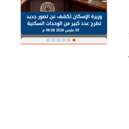
حضور دولي
وزيرة الإسكان تكشف عن تصور جديد
الرئي
تها
لطرح عدد كبير من الوحدات السكنية
قطاع 
ة
بنظام الإيجار
30 مارس 2026 06:28 م