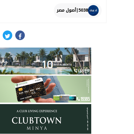
5038|أصول مصر
itter
facebook