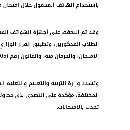
باستخدام الهاتف المحمول خلال امتحان ماد
الرئيس السيسي: تداعيات خطيرة على
رئيس الوزراء 
الاقتصاد العالمي وأسعار الوقود حال
بتنفيذ التوجيه
استمرار الأزمة في الشرق الأوسط
سكنية با
وقد تم التحفظ على أجهزة الهواتف المستخ
30 مارس 2026 05:06 م
30 مارس 2026 04:40 م
الامتحان، والحرمان منه، والقانون رقم (205) لسنة 2020 بشأن مكافحة أعمال الإخلال بالامتحانات.
وتشدد وزارة التربية والتعليم والتعليم
المختلفة، مؤكدة على التصدى لأى محاولات
تحدث بالامتحانات.