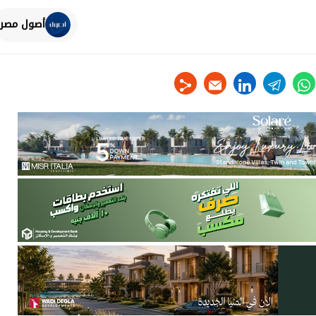
أصول مصر
linkedin
telegram
whats
tw