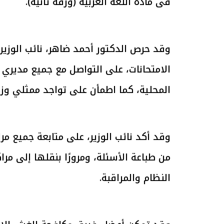
فى مادة اللغة العربية (ورقة ثانية).
وقد حرص الدكتور أحمد ضاهر، نائب الوزير، 
الرئيس السيسي: تداعيات خطيرة على
رئيس الوزراء 
الامتحانات، على التواصل مع جميع مديري ا
الاقتصاد العالمي وأسعار الوقود حال
بتنفيذ التوجيه
استمرار الأزمة في الشرق الأوسط
سكنية با
30 مارس 2026 05:06 م
30 مارس 2026 04:40 م
المحلية، كما اطمأن على تواجد ممثلي وزار
وقد أكد نائب الوزير، على متابعة جميع مراح
من طباعة الأسئلة، ومرورًا بنقلها إلى مرا
النظام والمراقبة.