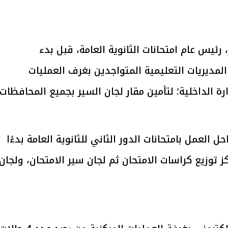
رئيس عام امتحانات الثانوية العامة، قبل بدء
يتابع الإجراءات الخاصة
افتتاح «إيجبس 2026» ب
لمديريات التعليمية المتواجدين بغرف العمليات
ات الرئاسية بطرح وحدات
واسع.. والبترول: مصر تعزز مكان
لإيجار للمواطنين
بوصفها مركزًا إقليميًّا للطاق
30 مارس 2026 03:59 م
ة الداخلية؛ لتأمين مقار لجان السير بجميع المحافظات.
ل العمل بامتحانات الدور الثاني للثانوية العامة بدءًا
كز توزيع كراسات الامتحان ثم لجان سير الامتحان، ولجان