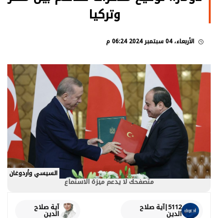
وتركيا
الأربعاء، 04 سبتمبر 2024 06:24 م
السيسي وأردوغان
متصفحك لا يدعم ميزة الاستماع
5112|آية صلاح
آية صلاح
الدين
الدين