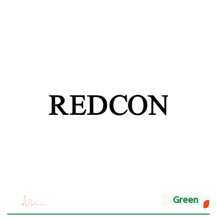
Green