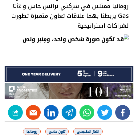
رومانيا ممثلين في شركتي ترانس جاس و Ciz
Gas يربطنا بهما علاقات تعاون متميزة تطورت
لشراكات استراتيجية.
linkedin
telegram
whats
twitter
facebook
الغاز الطبيعي
تاون جاس
رومانيا