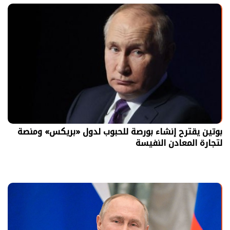
بوتين يقترح إنشاء بورصة للحبوب لدول «بريكس» ومنصة
لتجارة المعادن النفيسة