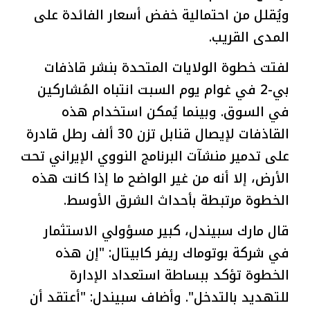
ويُقلل من احتمالية خفض أسعار الفائدة على
المدى القريب.
لفتت خطوة الولايات المتحدة بنشر قاذفات
بي-2 في غوام يوم السبت انتباه المُشاركين
في السوق. وبينما يُمكن استخدام هذه
القاذفات لإيصال قنابل تزن 30 ألف رطل قادرة
على تدمير منشآت البرنامج النووي الإيراني تحت
الأرض، إلا أنه من غير الواضح ما إذا كانت هذه
الخطوة مرتبطة بأحداث الشرق الأوسط.
قال مارك سبيندل، كبير مسؤولي الاستثمار
في شركة بوتوماك ريفر كابيتال: "إن هذه
الخطوة تؤكد ببساطة استعداد الإدارة
للتهديد بالتدخل". وأضاف سبيندل: "أعتقد أن