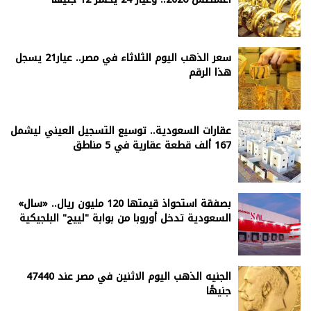
سعر الذهب اليوم الثلاثاء في مصر.. عيار21 يسجل
هذا الرقم
عقارات السعودية.. توسيع التسجيل العيني ليشمل
167 ألف قطعة عقارية في 5 مناطق
بصفقة استحواذ قيمتها 120 مليون ريال.. «سال»
السعودية تدخل أوروبا من بوابة "لييج" البلجيكية
الجنيه الذهب اليوم الاثنين في مصر عند 47440
جنيهًا