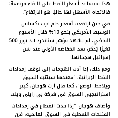
هذا سيساعد أسعار النفط على البقاء مرتفعة؛
فالاتجاه الأسهل لها حاليًا هو الارتفاع".
في حين ارتفعت أسعار خام غرب تكساس
الوسيط الأمريكي بنحو 10% خلال الأسبوع
الماضي، لم يشهد مؤشر ستاندرد آند بورز 500
تغيرًا يُذكر، بعد انخفاضه الأولي عند شن
إسرائيل هجماتها.
ومع ذلك، إذا أدت الهجمات إلى توقف إمدادات
النفط الإيرانية، "فعندها سيتنبه السوق
ويلاحظ الوضع"، كما قال آرت هوجان، كبير
استراتيجيي السوق في شركة بي رايلي ويلث.
وأضاف هوجان: "إذا حدث انقطاع في إمدادات
المنتجات النفطية في السوق العالمية، فإن