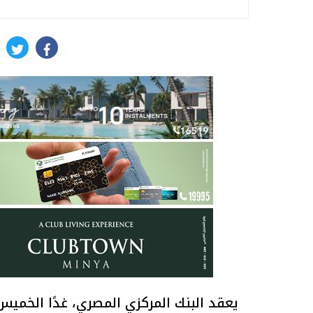
itter
facebook