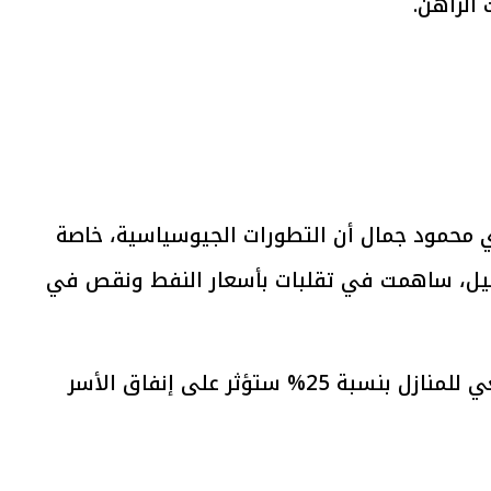
الراهن.
يتابع الإجراءات الخاصة
افتتاح «إيجبس 2026» ب
ات الرئاسية بطرح وحدات
واسع.. والبترول: مصر تعزز مكان
لإيجار للمواطنين
بوصفها مركزًا إقليميًّا للطاق
30 مارس 2026 03:59 م
 محمود جمال أن التطورات الجيوسياسية، خاصة
بين إيران وإسرائيل، ساهمت في تقلبات بأسعار النفط ونقص في
كما أشار إلى أن زيادة أسعار الغاز الطبيعي للمنازل بنسبة 25% ستؤثر على إنفاق الأسر