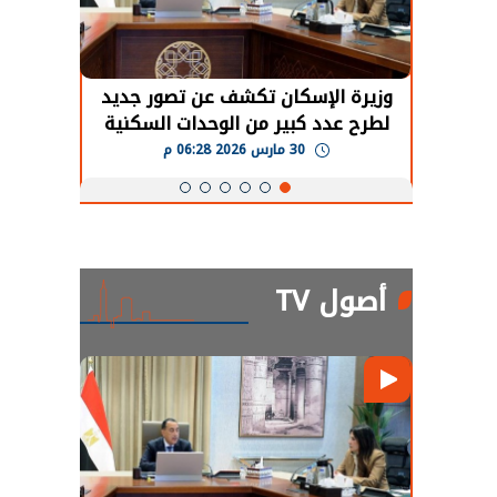
حضور دولي
وزيرة الإسكان تكشف عن تصور جديد
الرئي
تها
لطرح عدد كبير من الوحدات السكنية
قطاع 
ة
بنظام الإيجار
30 مارس 2026 06:28 م
أصول TV