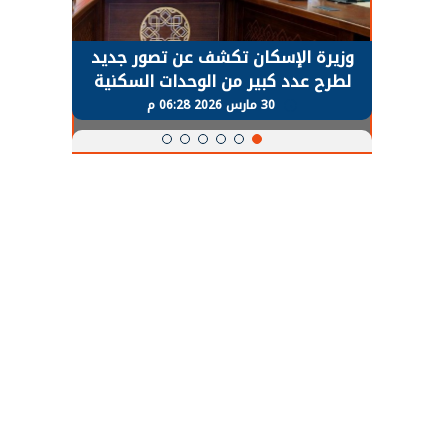
حضور دولي
وزيرة الإسكان تكشف عن تصور جديد
الرئي
تها
لطرح عدد كبير من الوحدات السكنية
قطاع 
ة
بنظام الإيجار
30 مارس 2026 06:28 م