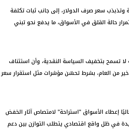
عة وتذبذب سعر صرف الدولار، إلى جانب ثبات تكلفة
يتابع الإجراءات الخاصة
افتتاح «إيجبس 2026» ب
رار حالة القلق في الأسواق، ما يدفع نحو تبني
ات الرئاسية بطرح وحدات
واسع.. والبترول: مصر تعزز مكان
لإيجار للمواطنين
بوصفها مركزًا إقليميًّا للطاق
30 مارس 2026 03:59 م
نة لا تسمح بتخفيف السياسة النقدية، وأن استئناف
أخير من العام، بشرط تحسّن مؤشرات مثل استقرار سعر
ليًا إعطاء الأسواق "استراحة" لامتصاص آثار الخفض
دة في ظل واقع اقتصادي يتطلب التوازن بين دعم