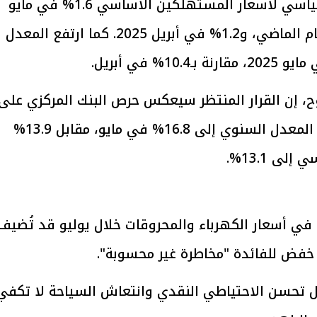
سجل معدل التغير الشهري في الرقم القياسي لأسعار المستهلكين الأساسي 1.6% في مايو
2025، مقابل سالب 0.8% في مايو من العام الماضي، و1.2% في أبريل 2025. كما ارتفع المعدل
يتابع الإجراءات الخاصة
افتتاح «إيجبس 2026» ب
ح، إن القرار المنتظر سيعكس حرص البنك المركزي على
ات الرئاسية بطرح وحدات
واسع.. والبترول: مصر تعزز مكان
لإيجار للمواطنين
بوصفها مركزًا إقليميًّا للطاق
30 مارس 2026 03:59 م
التحوّط من التضخم، خصوصًا بعد أن ارتفع المعدل السنوي إلى 16.8% في مايو، مقابل 13.9%
ى 13.1%.
بة في أسعار الكهرباء والمحروقات خلال يوليو قد تُضيف
 خفض للفائدة "مخاطرة غير محسوبة".
ل تحسن الاحتياطي النقدي وانتعاش السياحة لا تكفي