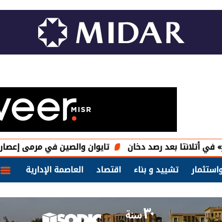
ي أتلانتا بعد رصد دخان
تايوان والصين في مرمى إعصار دو
استثمار
تشييد و بناء
اقتصاد
العاصمة الإدارية