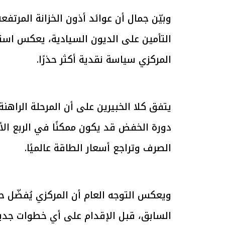
وبيّن جمال أن عوائد أذون الخزانة المرتف
الرئيس السيسي: تداعيات خطيرة على
رئيس الوزراء 
التأمين على الديون السيادية، يعكس استم
الاقتصاد العالمي وأسعار الوقود حال
بتنفيذ التوجيه
استمرار الأزمة في الشرق الأوسط
سكنية با
30 مارس 2026 05:06 م
30 مارس 2026 04:40 م
المركزي سياسة نقدية أكثر حذرًا.
يتفق كلا الخبيرين على أن المرحلة الراه
دورة الخفض قد يكون ممكنًا في الربع ال
الصرف وتراجع أسعار الطاقة عالميًا.
ويعكس التوجه العام أن المركزي يُفضّل حا
السابق، قبل الإقدام على أي خطوات جدي