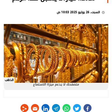
السبت، 26 يوليو 2025 10:03 ص
الذهب
متصفحك لا يدعم ميزة الاستماع
linkedin
telegram
whats
twitter
facebook