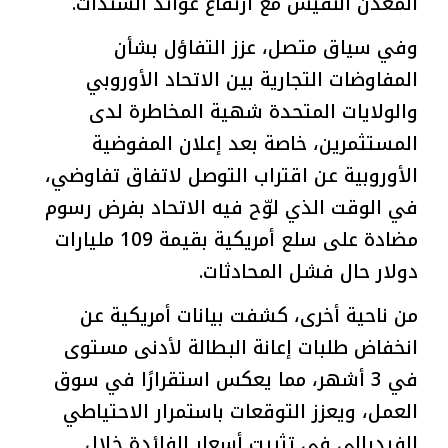
المعدن النفيس مع ارتفاع عوائد السندات.
وفي سياق متصل، عزز التفاؤل بشأن
المفاوضات التجارية بين الاتحاد الأوروبي
والولايات المتحدة شهية المخاطرة لدى
المستثمرين، خاصة بعد إعلان المفوضية
الأوروبية عن اقتراب التوصل لاتفاق تفاوضي،
في الوقت الذي لوّح فيه الاتحاد بفرض رسوم
مضادة على سلع أمريكية بقيمة 109 مليارات
دولار حال فشل المحادثات.
من ناحية أخرى، كشفت بيانات أمريكية عن
انخفاض طلبات إعانة البطالة لأدنى مستوى
في 3 أشهر، مما يعكس استقرارًا في سوق
العمل، ويعزز التوقعات باستمرار الاحتياطي
الفيدرالي في تثبيت أسعار الفائدة خلال