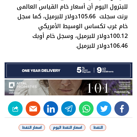
للبترول اليوم أن أسعار خام القياس العالمى
برنت سجلت 105.66دولار للبرميل، كما سجل
خام غرب تكساس الوسيط الأمريكي
100.12دولار للبرميل، وسجل خام أوبك
106.46دولار للبرميل.
linkedin
telegram
whats
twitter
facebook
النفط
اسعار النفط اليوم
اسعار النفط
شارك