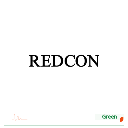
Green