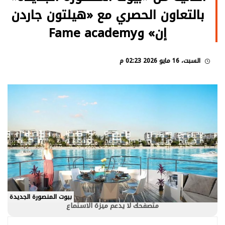
بالتعاون الحصري مع «هيلتون جاردن
إن» وFame academy
السبت، 16 مايو 2026 02:23 م
بيوت المنصورة الجديدة
متصفحك لا يدعم ميزة الاستماع