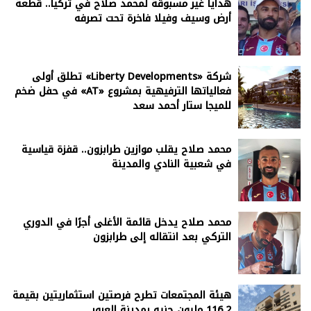
هدايا غير مسبوقة لمحمد صلاح في تركيا.. قطعة
أرض وسيف وفيلا فاخرة تحت تصرفه
شركة «Liberty Developments» تطلق أولى
فعالياتها الترفيهية بمشروع «AT» في حفل ضخم
للميجا ستار أحمد سعد
محمد صلاح يقلب موازين طرابزون.. قفزة قياسية
في شعبية النادي والمدينة
محمد صلاح يدخل قائمة الأغلى أجرًا في الدوري
التركي بعد انتقاله إلى طرابزون
هيئة المجتمعات تطرح فرصتين استثماريتين بقيمة
116.2 مليون جنيه بمدينة العبور