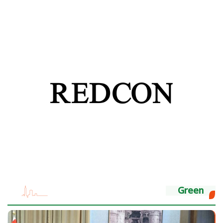
Green