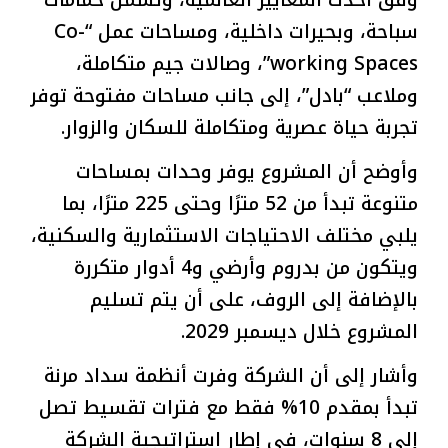
وفق أحدث المعايير العالمية، وتشمل حمامات
سباحة، وبحيرات داخلية، ومساحات عمل “Co-
working Spaces”، وصالات جيم متكاملة،
وملاعب “بادل”، إلى جانب مساحات مفتوحة توفر
تجربة حياة عصرية ومتكاملة للسكان والزوار.
وأوضح أن المشروع يوفر وحدات بمساحات
متنوعة تبدأ من 52 مترًا وحتى 225 مترًا، بما
يلبي مختلف الاحتياجات الاستثمارية والسكنية،
ويتكون من بدروم وأرضي و4 أدوار متكررة
بالإضافة إلى الروف، على أن يتم تسليم
المشروع خلال ديسمبر 2029.
وأشار إلى أن الشركة وفرت أنظمة سداد مرنة
تبدأ بمقدم 10% فقط مع فترات تقسيط تصل
إلى 8 سنوات، في إطار استراتيجية الشركة