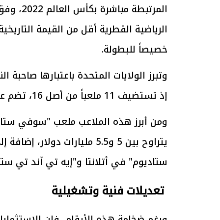
المرتبطة
الرئيس السيسي: تداعيات خطيرة على
رئيس الوزراء 
خصيصاً للبطولة.
الاقتصاد العالمي وأسعار الوقود حال
بتنفيذ التوجيه
استمرار الأزمة في الشرق الأوسط
سكنية با
30 مارس 2026 05:06 م
30 مارس 2026 04:40 م
وتبرز الولايات المتحدة باعتبارها صاحبة ا
إذ تستضيف 11 ملعباً من أصل 16، تضم عدداً من أشهر وأغلى المنشآت الرياضية في العالم.
ومن أبرز هذه الملاعب ملعب "سوفي ستاد
يتراوح بين 5 و5.5 مليارات د
ستاديوم" في أتلانتا و"إيه تي آند تي ست
تعديلات فنية وتشغيلية
ورغم ضخامة هذه الأرقام، فإن الاستثمارات