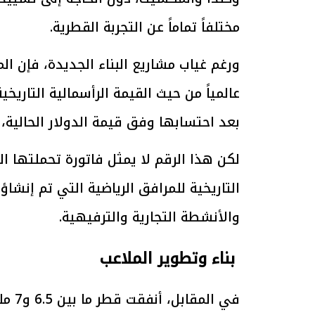
مختلفاً تماماً عن التجربة القطرية.
الرئيس السيسي: تداعيات خطيرة على
رئيس الوزراء 
عالمياً من حيث القيمة الرأسمالية التاريخ
الاقتصاد العالمي وأسعار الوقود حال
بتنفيذ التوجيه
استمرار الأزمة في الشرق الأوسط
سكنية با
30 مارس 2026 05:06 م
30 مارس 2026 04:40 م
بعد احتسابها وفق قيمة الدولار الحالية، تبلغ نحو 19.9 
لكن هذا الرقم لا يمثل فاتورة تحملتها 
التاريخية للمرافق الرياضية التي تم إنشاؤ
والأنشطة التجارية والترفيهية.
بناء وتطوير الملاعب
في ا