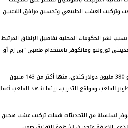
ب وتركيب العشب الطبيعي وتحسين مرافق اللاعبين
يتابع الإجراءات الخاصة
افتتاح «إيجبس 2026» ب
ات الرئاسية بطرح وحدات
واسع.. والبترول: مصر تعزز مكان
لإيجار للمواطنين
بوصفها مركزًا إقليميًّا للطاق
30 مارس 2026 03:59 م
 بسبب نشر الحكومات المحلية تفاصيل الإنفاق المرتبط
ف البلاد 13 مباراة عبر مدينتي تورونتو وفانكوفر باستخدام ملعبي "بي إم أو
وفي تورونتو، تبلغ ميزانية الاستضافة نحو 380 مليون دولار كندي، منها أكثر من 143 مليون
وير الملعب ومواقع التدريب، بينما شهد الملعب أعما
فر لسلسلة من التحديثات شملت تركيب عشب هجين
ذوي الإعاقة وتحديث الأنظمة التقنية، ضمن