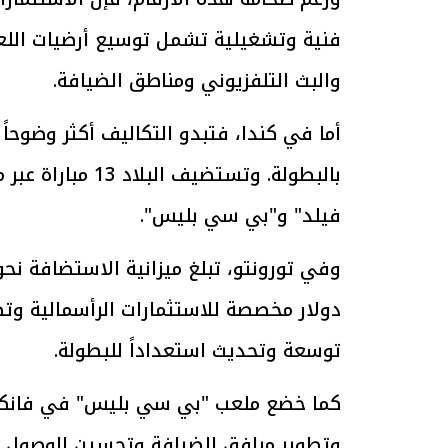
فنية وتشغيلية تشمل توسيع أرضيات اللع
الرئيس السيسي: تداعيات خطيرة على
رئيس الوزراء 
والبث التلفزيوني ومناطق الضيافة.
الاقتصاد العالمي وأسعار الوقود حال
بتنفيذ التوجيه
استمرار الأزمة في الشرق الأوسط
سكنية با
30 مارس 2026 05:06 م
30 مارس 2026 04:40 م
أما في كندا، فتبدو التكاليف أكثر وضوحاً
بالبطولة. وتستضي
فيلد" و"بي سي بليس".
دولار مخصصة للاستثمارات الرأسمالية وتط
توسعة وتحديث استعداداً للبطولة.
كما خضع ملعب "بي سي بليس" في فانكو
وتطوير مرافق الضيافة وتحسين الوصول ل