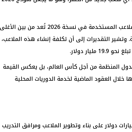
ورغم غياب مشاريع البناء الجديدة، فإن الملاعب المستخدمة في نسخة 2026 تُعد من بين الأغلى
يتابع الإجراءات الخاصة
افتتاح «إيجبس 2026» ب
ية. وتشير التقديرات إلى أن تكلفة إنشاء هذه الملاعب،
ات الرئاسية بطرح وحدات
واسع.. والبترول: مصر تعزز مكان
لإيجار للمواطنين
بوصفها مركزًا إقليميًّا للطاق
30 مارس 2026 03:59 م
مليار دولار.
الدول المنظمة من أجل كأس العالم، بل يعكس القيمة
ها خلال العقود الماضية لخدمة الدوريات المحلية
لمقابل، أنفقت قطر ما بين 6.5 و7 مليارات دولار على بناء وتطوير الملاعب ومرافق التدريب