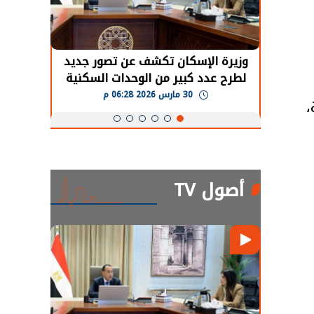
حضور دولي
وزيرة الإسكان تكشف عن تصور جديد
الرئي
تها
لطرح عدد كبير من الوحدات السكنية
قطاع 
ة
بنظام الإيجار
30 مارس 2026 06:28 م
،
أصول TV