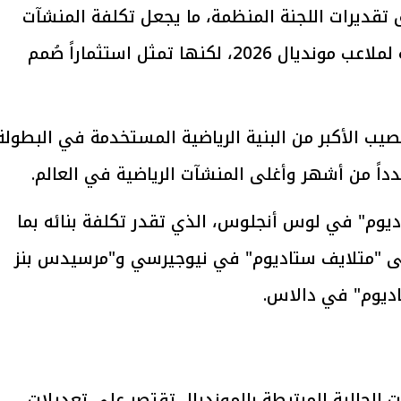
 مباشرة بكأس العالم 2022، وفق تقديرات اللجنة المنظمة، ما يجعل تكلفة المنشآت
الرياضية القطرية أقل من القيمة التاريخية لملاعب مونديال 2026، لكنها تمثل استثماراً صُمم
يتابع الإجراءات الخاصة
افتتاح «إيجبس 2026» ب
ات الرئاسية بطرح وحدات
واسع.. والبترول: مصر تعزز مكان
لإيجار للمواطنين
بوصفها مركزًا إقليميًّا للطاق
30 مارس 2026 03:59 م
لنصيب الأكبر من البنية الرياضية المستخدمة في البطولة
يوم" في لوس أنجلوس، الذي تقدر تكلفة بنائه بما
ولار، إضافة إلى "متلايف ستاديوم" في نيوجيرسي و"مرسيدس بنز
اديوم" في دالاس.
 الحالية المرتبطة بالمونديال تقتصر على تعديلات