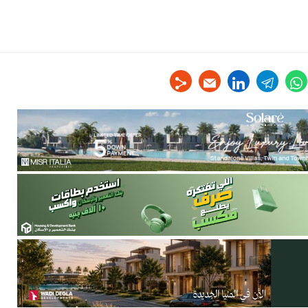
linkedin
telegram
whats
tw