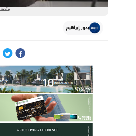
متصفحك
بدور إبراهيم
itter
facebook