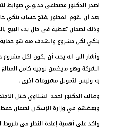
اصدر الدكتور مصطفى مدبولي ضوابط لتنظيم
بعد أن يقوم المطور بفتح حساب بنكي خاص 
الرئيس السيسي: تداعيات خطيرة على
رئيس الوزراء 
وذلك لضمان تغطية فى حال بدء البيع با
الاقتصاد العالمي وأسعار الوقود حال
بتنفيذ التوجيه
استمرار الأزمة في الشرق الأوسط
سكنية با
بنكي لكل مشروع والهدف منه هو حماية ا
30 مارس 2026 05:06 م
30 مارس 2026 04:40 م
وأشار الى انه يجب أن يكون لكل مشروع 
الشركة وهو مايضمن توجيه كامل المبالغ ا
به وليس لتمويل مشروعات اخري .
وطالب الدكتور احمد الشناوي خلال الاجتم
وبعضهم في وزارة الإسكان لضمان حفظ ال
واكد على أهمية إعادة النظر فى شروط ا