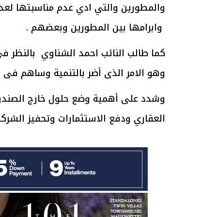
والمطورين والتي ادي عدم مناسبتها لع
وابرامها بين المطورين وبعضهم .
الرئيس السيسي: تداعيات خطيرة على
رئيس الوزراء 
الاقتصاد العالمي وأسعار الوقود حال
بتنفيذ التوجيه
استمرار الأزمة في الشرق الأوسط
سكنية با
كما طالب النائب احمد الشناوي بالنظر ف
30 مارس 2026 05:06 م
30 مارس 2026 04:40 م
وهو الامر الذى أضر بالتنمية وساهم فى 
وشدد على أهمية وضع حلول خارج الصندوق 
العقاري ودفع الاستثمارات وتحفيز الشركات