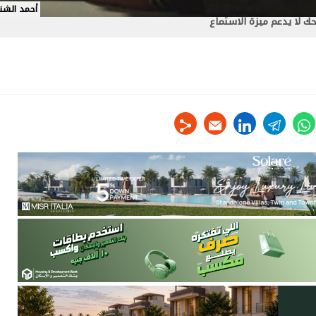
أحمد الشن
 لا يدعم ميزة الاستماع
linkedin
telegram
whats
tw