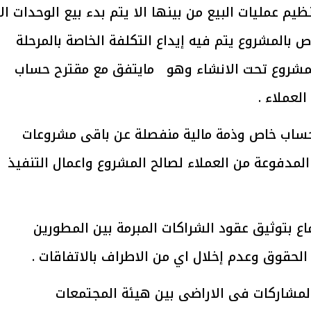
 عمليات البيع من بينها الا يتم بدء بيع الوحدات الا
بالمشروع يتم فيه إيداع التكلفة الخاصة بالمرحلة
يتابع الإجراءات الخاصة
افتتاح «إيجبس 2026» ب
لمشروع تحت الانشاء وهو مايتفق مع مقترح حساب
ات الرئاسية بطرح وحدات
واسع.. والبترول: مصر تعزز مكان
لإيجار للمواطنين
بوصفها مركزًا إقليميًّا للطاق
لعملاء .
30 مارس 2026 03:59 م
حساب خاص وذمة مالية منفصلة عن باقى مشروعات
لمدفوعة من العملاء لصالح المشروع واعمال التنفيذ
اع بتوثيق عقود الشراكات المبرمة بين المطورين
حقوق وعدم إخلال اي من الاطراف بالاتفاقات .
لمشاركات فى الاراضى بين هيئة المجتمعات