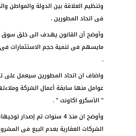
وتنظيم العلاقة بين الدولة والمواطن وا
فى اتحاد المطورين .
وأوضح أن القانون يهدف الى خلق سوق م
الرئيس السيسي: تداعيات خطيرة على
رئيس الوزراء 
الاقتصاد العالمي وأسعار الوقود حال
بتنفيذ التوجيه
مايسهم فى تنمية حجم الاستثمارات فى 
استمرار الأزمة في الشرق الأوسط
سكنية با
30 مارس 2026 05:06 م
30 مارس 2026 04:40 م
.
واضاف ان اتحاد المطورين سيعمل على تص
عوامل منها سابقة أعمال الشركة وملاءتها
" الأسكرو اكاونت " .
وأوضح ان منذ 4 سنوات تم إصدا