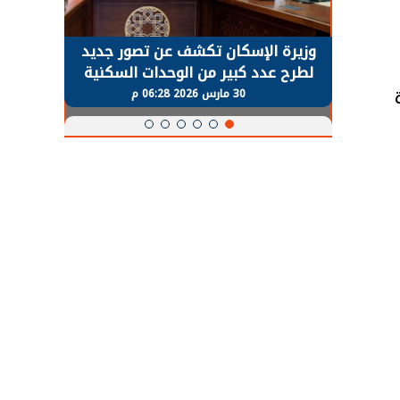
حضور دولي
وزيرة الإسكان تكشف عن تصور جديد
الرئي
تها
لطرح عدد كبير من الوحدات السكنية
قطاع 
ة
بنظام الإيجار
30 مارس 2026 06:28 م