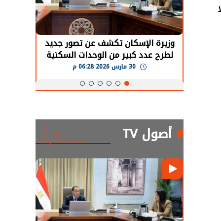
حضور دولي
وزيرة الإسكان تكشف عن تصور جديد
الرئي
تها
لطرح عدد كبير من الوحدات السكنية
قطاع 
ة
بنظام الإيجار
30 مارس 2026 06:28 م
أصول TV