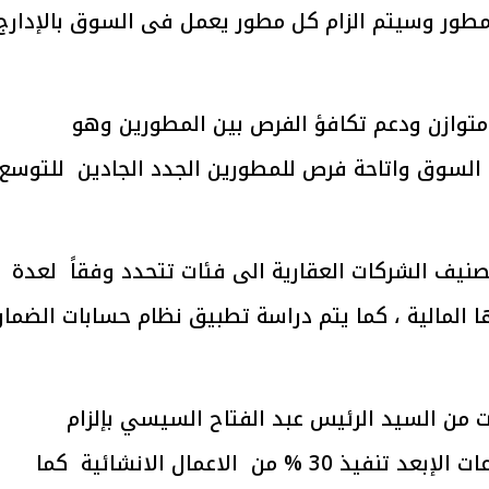
لمطور وسيتم الزام كل مطور يعمل فى السوق بالإدارج
توازن ودعم تكافؤ الفرص بين المطورين وهو
يتابع الإجراءات الخاصة
افتتاح «إيجبس 2026» ب
ات الرئاسية بطرح وحدات
واسع.. والبترول: مصر تعزز مكان
السوق واتاحة فرص للمطورين الجدد الجادين للتوسع
لإيجار للمواطنين
بوصفها مركزًا إقليميًّا للطاق
30 مارس 2026 03:59 م
نيف الشركات العقارية الى فئات تتحدد وفقاً لعدة
 المالية ، كما يتم دراسة تطبيق نظام حسابات الضمان
ر توجيهات من السيد الرئيس عبد الفتاح السيسي بإلزام
الشركات العقارية بعدم البيع فى المشروعات الإبعد تنفيذ 30 % من الاعمال الانشائية كما