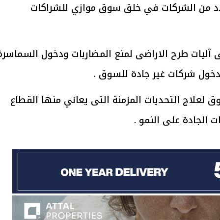
دد من الشركات في خلق سوق موازي للشراكات
يتابع الإجراءات الخاصة
افتتاح «إيجبس 2026» ب
ات الرئاسية بطرح وحدات
واسع.. والبترول: مصر تعزز مكان
لإيجار للمواطنين
بوصفها مركزًا إقليميًّا للطاق
ى آليات طرح الاراضى لمنع المضاربات ودخول السماسرة
30 مارس 2026 03:59 م
دخول شركات غير جادة للسوق .
لعلاج التحديات المزمنة التى يعاني منها القطاع
 الجادة على النمو .