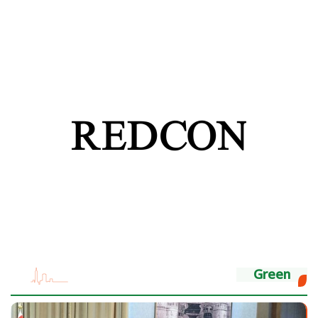
Green