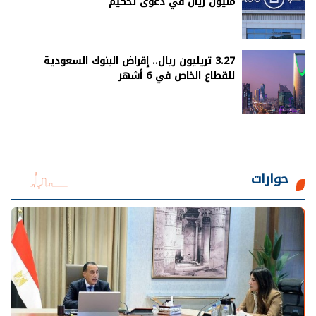
مليون ريال في دعوى تحكيم
3.27 تريليون ريال.. إقراض البنوك السعودية
للقطاع الخاص في 6 أشهر
حوارات