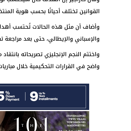
القوانين تختلف أحيانًا بحسب هوية المنتخ
وأضاف أن مثل هذه الحالات تُحتسب أهدافً
الرئيس السيسي: تداعيات خطيرة على
رئيس الوزراء 
والإسباني والإيطالي، حتى بعد مراجعة تقن
الاقتصاد العالمي وأسعار الوقود حال
بتنفيذ التوجيه
استمرار الأزمة في الشرق الأوسط
سكنية با
30 مارس 2026 05:06 م
30 مارس 2026 04:40 م
واختتم النجم الإنجليزي تصريحاته بانتقاد
واضح في القرارات التحكيمية خلال مباريات 