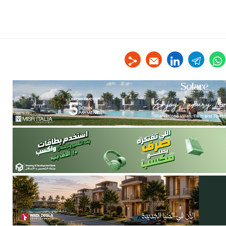
linkedin
telegram
whats
tw