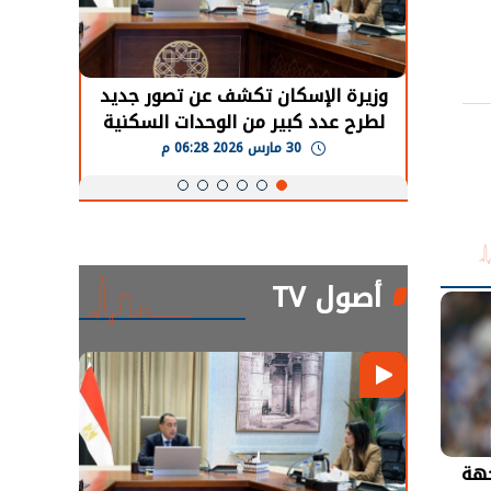
حضور دولي
وزيرة الإسكان تكشف عن تصور جديد
الرئي
تها
لطرح عدد كبير من الوحدات السكنية
قطاع 
ة
بنظام الإيجار
30 مارس 2026 06:28 م
أصول TV
جهة