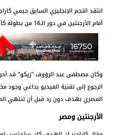
انتقد النجم الإنجليزي السابق جيمي كاراج
أمام الأرجنتين في دور الـ16 من بطولة كأس العالم 2026، معتبرًا أن القرار لم يكن عادلًا.
وكان مصطفى عبد الرؤوف "زيكو" قد أحرز ه
الرجوع إلى تقنية الفيديو بداعي وجود م
المصري بهدف دون رد قبل أن تنتهي المباراة 
الأرجنتين ومصر
وقال كاراجير إن الهدف كان سيُحتسب لو 