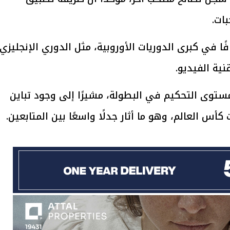
بات.
ا في كبرى الدوريات الأوروبية، مثل الدوري الإنجليزي
يتابع الإجراءات الخاصة
افتتاح «إيجبس 2026» ب
ية الفيديو.
ات الرئاسية بطرح وحدات
واسع.. والبترول: مصر تعزز مكان
لإيجار للمواطنين
بوصفها مركزًا إقليميًّا للطاق
30 مارس 2026 03:59 م
 مستوى التحكيم في البطولة، مشيرًا إلى وجود تباين
كأس العالم، وهو ما أثار جدلًا واسعًا بين المتابعين.