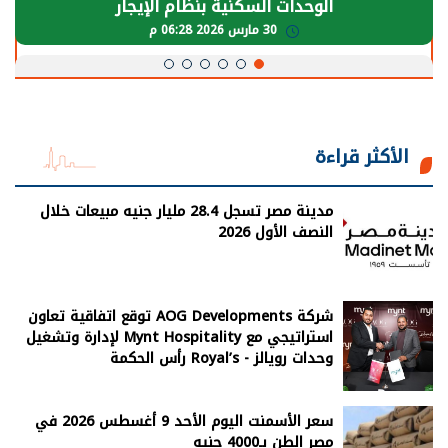
الوحدات السكنية بنظام الإيجار
30 مارس 2026 06:28 م
الأكثر قراءة
مدينة مصر تسجل 28.4 مليار جنيه مبيعات خلال
النصف الأول 2026
شركة AOG Developments توقع اتفاقية تعاون
استراتيجي مع Mynt Hospitality لإدارة وتشغيل
وحدات رويالز - Royal’s رأس الحكمة
سعر الأسمنت اليوم الأحد 9 أغسطس 2026 في
مصر الطن بـ4000 جنيه