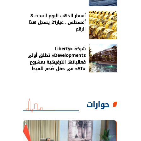
أسعار الذهب اليوم السبت 8
أغسطس.. عيار21 يسجل هذا
الرقم
شركة «Liberty
Developments» تطلق أولى
فعالياتها الترفيهية بمشروع
«AT» في حفل ضخم للميجا
ستار أحمد سعد
حوارات