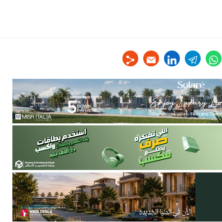
linkedin
telegram
whats
tw