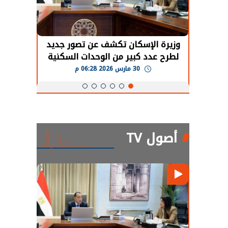
حضور دولي
وزيرة الإسكان تكشف عن تصور جديد
الرئي
تها
لطرح عدد كبير من الوحدات السكنية
قطاع 
ة
بنظام الإيجار
30 مارس 2026 06:28 م
أصول TV