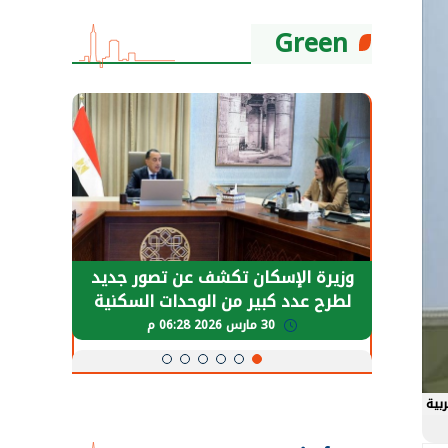
Green
حضور دولي
وزيرة الإسكان تكشف عن تصور جديد
الرئي
تها
لطرح عدد كبير من الوحدات السكنية
قطاع 
ة
بنظام الإيجار
30 مارس 2026 06:28 م
بية