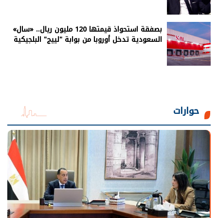
بصفقة استحواذ قيمتها 120 مليون ريال.. «سال»
السعودية تدخل أوروبا من بوابة "لييج" البلجيكية
حوارات