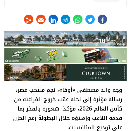
linkedin
telegram
whats
twitter
facebook
وجه والد مصطفى «أوفا»، نجم منتخب مصر،
رسالة مؤثرة إلى نجله عقب خروج الفراعنة من
كأس العالم 2026، مؤكدًا شعوره بالفخر بما
قدمه اللاعب وزملاؤه خلال البطولة رغم الحزن
على توديع المنافسات.