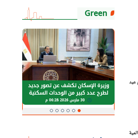
Green
حوم اليوم الأربعاء 27-5-2026 أول أيام عيد
حضور دولي
وزيرة الإسكان تكشف عن تصور جديد
الرئي
تها
لطرح عدد كبير من الوحدات السكنية
قطاع 
ة
بنظام الإيجار
30 مارس 2026 06:28 م