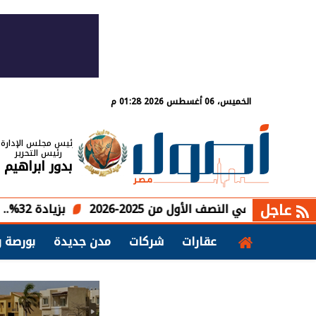
الخميس، 06 أغسطس 2026 01:28 م
رئيس مجلس الإدارة
رئيس التحرير
بدور ابراهيم
عاجل
بزيادة 32%.. أرباح «البنك المصري الخليجي» تسجل 2.2 مليار جنيه في النصف الأول
عقارات
شركات
مدن جديدة
بورصة و