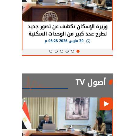
حضور دولي
وزيرة الإسكان تكشف عن تصور جديد
الرئي
تها
لطرح عدد كبير من الوحدات السكنية
قطاع 
ة
بنظام الإيجار
30 مارس 2026 06:28 م
أصول TV