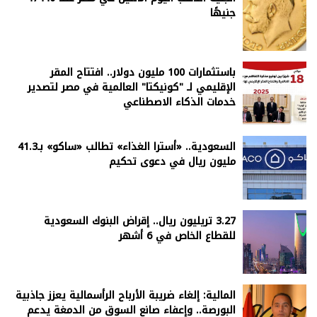
جنيهًا
باستثمارات 100 مليون دولار.. افتتاح المقر
الإقليمي لـ "كونيكتا" العالمية في مصر لتصدير
خدمات الذكاء الاصطناعي
السعودية.. «أسترا الغذاء» تطالب «ساكو» بـ41.3
مليون ريال في دعوى تحكيم
3.27 تريليون ريال.. إقراض البنوك السعودية
للقطاع الخاص في 6 أشهر
المالية: إلغاء ضريبة الأرباح الرأسمالية يعزز جاذبية
البورصة.. وإعفاء صانع السوق من الدمغة يدعم