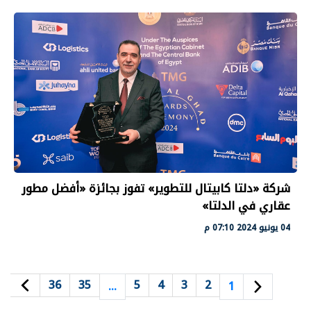
شركة «دلتا كابيتال للتطوير» تفوز بجائزة «أفضل مطور
عقاري في الدلتا»
04 يونيو 2024 07:10 م
36
35
5
4
3
2
…
1