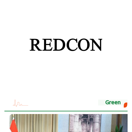
Green