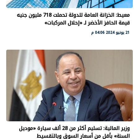
معيط: الخزانة العامة للدولة تحملت 718 مليون جنيه
قيمة الحافز الأخضر لـ «إحلال المركبات»
21 يونيو 2024 04:06 م
وزير المالية: تسليم أكثر من 28 ألف سيارة «موديل
السنة» بأقل من أسعار السوق وبالتقسيط