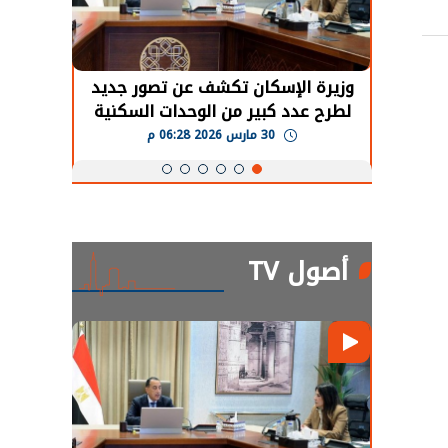
حضور دولي
وزيرة الإسكان تكشف عن تصور جديد
الرئي
تها
لطرح عدد كبير من الوحدات السكنية
قطاع 
ة
بنظام الإيجار
30 مارس 2026 06:28 م
أصول TV