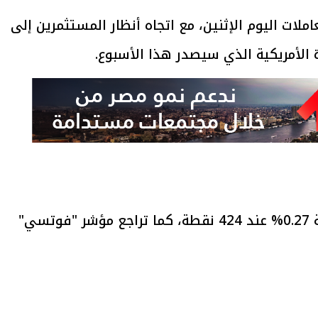
ات اليوم الإثنين، مع اتجاه أنظار المستثمرين إلى
ة الأمريكية الذي سيصدر هذا الأسبوع.
وهبط مؤشر "ستوكس يوروب 600" بنسبة 0.27% عند 424 نقطة، كما تراجع مؤشر "فوتسي"