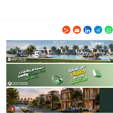
linkedin
telegram
whats
tw