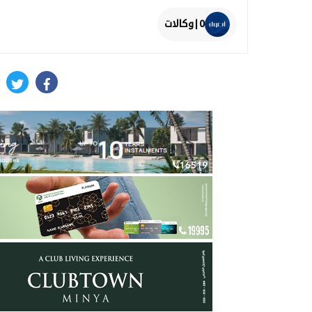
0|وكالات
itter
facebook