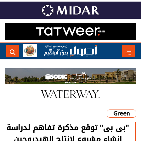
رئيس مجلس الإدارة
رئيس التحرير
بدور ابراهيم
Green
"بى بى" توقع مذكرة تفاهم لدراسة
إنشاء مشروع لإنتاج الهيدروجين