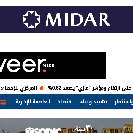
مؤشر "مازي" يصعد 0.82%
المركزي للإحصاء: تراجع معدل البطالة في مصر 
استثمار
تشييد و بناء
اقتصاد
العاصمة الإدارية