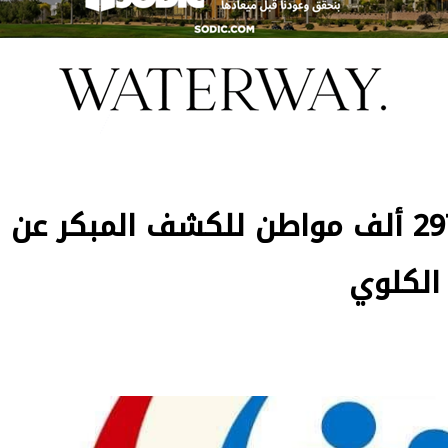
الصحة: فحص 13 مليونًا و297 ألف مواطن للكشف المبكر عن
 الكلوي