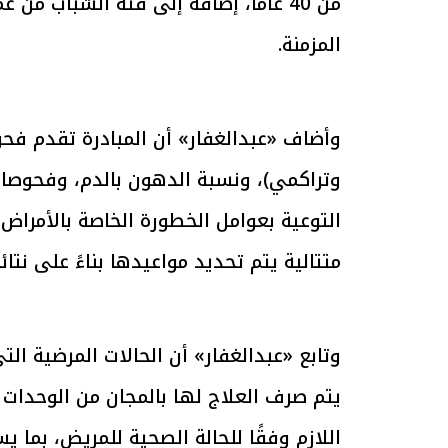
المزمنة.
الرئيس السيسي: تداعيات خطيرة على
رئيس الوزراء 
وأضاف «عبدالغفار» أن المبادرة تقدم ف
الاقتصاد العالمي وأسعار الوقود حال
بتنفيذ التوجيه
استمرار الأزمة في الشرق الأوسط
سكنية با
30 مارس 2026 05:06 م
30 مارس 2026 04:40 م
وتراكمي)، ونسبة الدهون بالدم، وفحوصات
التوعية بعوامل الخطورة الخاصة بالأمراض 
متتالية يتم تحديد مواعيدها بناءً على نتائ
وتابع «عبدالغفار» أن الحالات المرضية ال
يتم صرف العلاج لها بالمجان من الوحدات 
اللازم وفقًا للحالة الصحية للمريض، بما