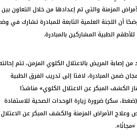
أمراض المزمنة والتي تم إعدادها من خلال التعاون بين
حًا أن اللجنة العلمية التابعة للمبادرة تشارك في وض
يتابع الإجراءات الخاصة
افتتاح «إيجبس 2026» ب
للأطقم الطبية المشاركين بالمبادرة.
ات الرئاسية بطرح وحدات
واسع.. والبترول: مصر تعزز مكان
لإيجار للمواطنين
بوصفها مركزًا إقليميًّا للطاق
30 مارس 2026 03:59 م
 من إصابة المريض بالاعتلال الكلوي المزمن، تتم إحالته
جان ضمن المبادرة، لافتا إلى تدريب الفرق الطبية
ز الكشف المبكر عن الاعتلال الكلوي» مناشدًا
(ضغط، سكر) ضرورة زيارة الوحدات الصحية للاستفادة
وعلاج الأمراض المزمنة والكشف المبكر عن الاعتلال
جانًا».