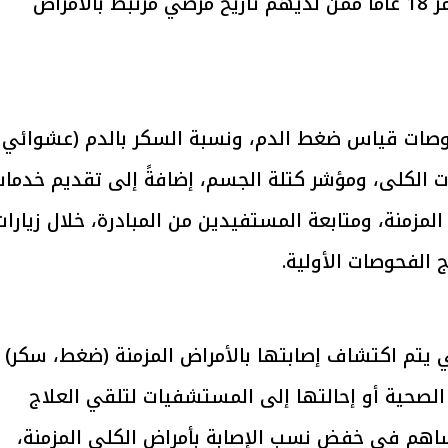
من 40 عامًا، إضافةً إلى فئة الشباب من عمر 18 عامًا ممن لديهم تاريخ مرضي مرتبط بالأمراض
يتابع الإجراءات الخاصة
افتتاح «إيجبس 2026» ب
حوصات قياس ضغط الدم، ونسبة السكر بالدم (عشوائي
ات الرئاسية بطرح وحدات
واسع.. والبترول: مصر تعزز مكان
لإيجار للمواطنين
بوصفها مركزًا إقليميًّا للطاق
30 مارس 2026 03:59 م
 الكلى، ومؤشر كتلة الجسم، إضافةً إلى تقديم خدمات
المزمنة، ومتابعة المستفيدين من المبادرة، خلال زيارات
ج الفحوصات الأولية.
تي يتم اكتشاف إصابتها بالأمراض المزمنة (ضغط، سكر)
الصحية أو إحالتها إلى المستشفيات لتلقي العلاج
 يساهم في خفض نسب الإصابة بأمراض الكلى المزمنة،