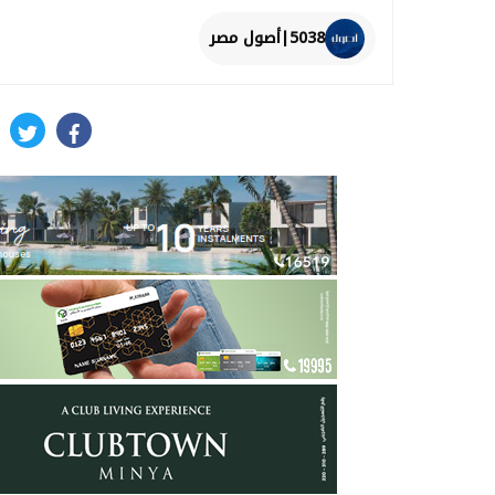
5038|أصول مصر
itter
facebook