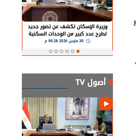
ع
حضور دولي
وزيرة الإسكان تكشف عن تصور جديد
الرئي
تها
لطرح عدد كبير من الوحدات السكنية
قطاع 
ة
بنظام الإيجار
30 مارس 2026 06:28 م
أصول TV