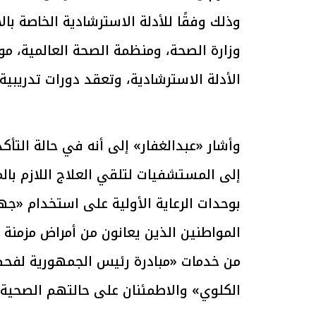
وذلك وفقًا للأدلة الاسترشادية الخاصة بال
وزارة الصحة، ومنظمة الصحة العالمية، موض
الرئيس السيسي: تداعيات خطيرة على
رئيس الوزراء 
الأدلة الاسترشادية، وتعقد دورات تدريبية 
الاقتصاد العالمي وأسعار الوقود حال
بتنفيذ التوجيه
استمرار الأزمة في الشرق الأوسط
سكنية با
30 مارس 2026 05:06 م
30 مارس 2026 04:40 م
وأشار «عبدالغفار» إلى أنه في حالة التأكد
إلى المستشفيات لتلقي العلاج اللازم بالم
بوحدات الرعاية الأولية على استخدام «جها
المواطنين الذين يعانون من أمراض مزمنة 
من خدمات «مبادرة رئيس الجمهورية لفحص 
الكلوي» والاطمئنان على حالتهم الصحية «م