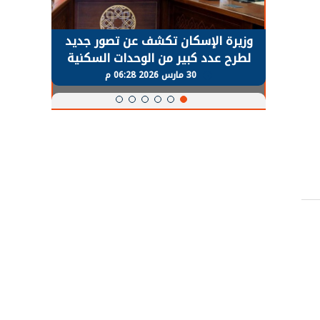
حضور دولي
وزيرة الإسكان تكشف عن تصور جديد
الرئي
تها
لطرح عدد كبير من الوحدات السكنية
قطاع 
ة
بنظام الإيجار
30 مارس 2026 06:28 م