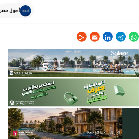
أصول مصر
linkedin
telegram
whats
tw