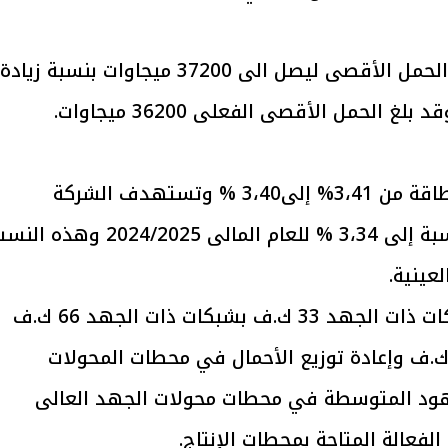
الحمل الأقصى من المستهدف ان يرتفع الحمل الأقصى ليصل الى 37200 ميجاوات بنسبة زيادة
يتابع الإجراءات الخاصة
افتتاح «إيجبس 2026» ب
ات الرئاسية بطرح وحدات
واسع.. والبترول: مصر تعزز مكان
لإيجار للمواطنين
بوصفها مركزًا إقليميًّا للطاق
30 مارس 2026 03:59 م
· من المتوقع انخفاض نسبة الفقد في الطاقة من 3،41% إلى3،40 % وتستهدف الشركة
المصرية لنقل الكهرباء الوصول بهذه النسبة إلى 3،34 % للعام المالى 2024/2025 وهذه
عينية.
· وذلك عن طريق الاستمرار في إحلال شبكات ذات الجهد 33 ك.ف بشبكات ذات الجهد 66 ك.ف
ستخدام الجهد 220 ك.ف بدلًا من 132 ك.ف وإعادة توزيع الأحمال في محطات المحولات
جهود المتوسطة في محطات محولات الجهد العالى
الفعالة المتاحة بمحطات الإنتاج.