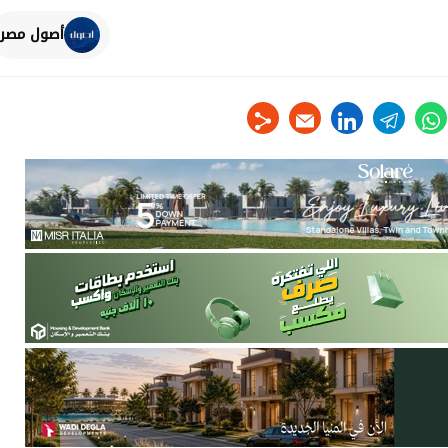
أصول مصر
linkedin
telegram
whats
tw