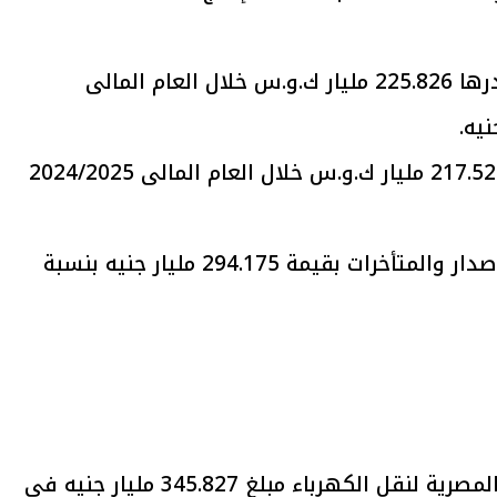
يتابع الإجراءات الخاصة
افتتاح «إيجبس 2026» ب
· تهدف الموازنة إلى شراء كمية طاقة قدرها 225.826 مليار ك.و.س خلال العام المالى
ات الرئاسية بطرح وحدات
واسع.. والبترول: مصر تعزز مكان
لإيجار للمواطنين
بوصفها مركزًا إقليميًّا للطاق
30 مارس 2026 03:59 م
· تهدف الموازنة بيع كمية طاقة قدرها 217.522 مليار ك.و.س خلال العام المالى 2024/2025
· وتستهدف الشركة تحصيل نقدى من الإصدار والمتأخرات بقيمة 294.175 مليار جنيه بنسبة
· من المستهدف أن تبلغ إيرادات الشركة المصرية لنقل الكهرباء مبلغ 345.827 مليار جنيه في