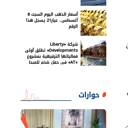
أسعار الذهب اليوم السبت 8
أغسطس.. عيار21 يسجل هذا
الرقم
شركة «Liberty
Developments» تطلق أولى
فعالياتها الترفيهية بمشروع
«AT» في حفل ضخم للميجا
ستار أحمد سعد
حوارات