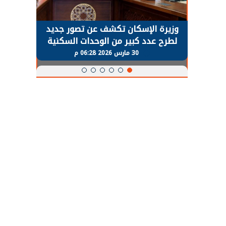
حضور دولي
وزيرة الإسكان تكشف عن تصور جديد
الرئي
تها
لطرح عدد كبير من الوحدات السكنية
قطاع 
ة
بنظام الإيجار
30 مارس 2026 06:28 م