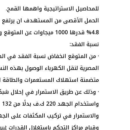
للمحاصيل الاستراتيجية واهمها القمح.
الرئيس السيسي: تداعيات خطيرة على
رئيس الوزراء 
4.8% قدرها 1000 ميجاوات عن المتوقع وقد بلغ الحمل الأقصى الفعلى 36200 ميجاوات.
الاقتصاد العالمي وأسعار الوقود حال
بتنفيذ التوجيه
استمرار الأزمة في الشرق الأوسط
سكنية با
30 مارس 2026 05:06 م
30 مارس 2026 04:40 م
نسبة الفقد:
متضمنة استهلاك المستعمرات والطاقة ال
وا
والاستمرار في تركيب المكثفات على ال
وقيام مراكز التحكم باستغلال القدرات غير 