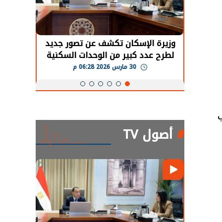
حضور دولي
وزيرة الإسكان تكشف عن تصور جديد
الرئي
تها
لطرح عدد كبير من الوحدات السكنية
قطاع 
ة
بنظام الإيجار
30 مارس 2026 06:28 م
 النسب
أصول TV