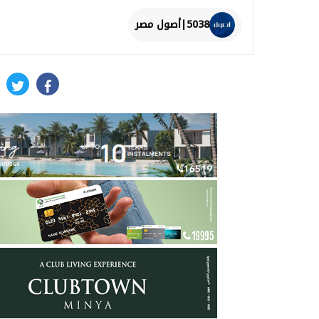
5038|أصول مصر
itter
facebook