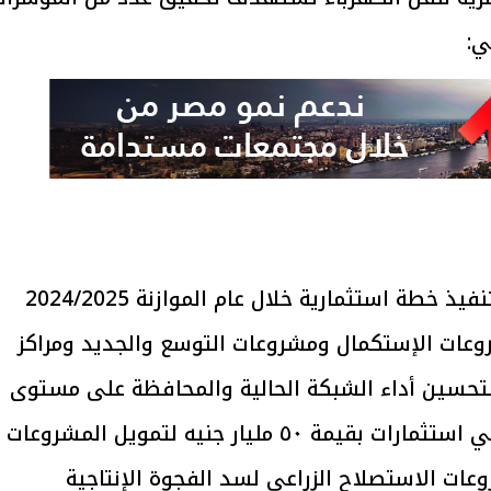
يتابع الإجراءات الخاصة
افتتاح «إيجبس 2026» ب
ات الرئاسية بطرح وحدات
واسع.. والبترول: مصر تعزز مكان
لإيجار للمواطنين
بوصفها مركزًا إقليميًّا للطاق
30 مارس 2026 03:59 م
الخطة الاستثمارية حيث من المستهدف تنفيذ خطة استثمارية خلال عام الموازنة 2024/2025
وعات الإستكمال ومشروعات التوسع والجديد ومراكز
ية بقيمة 42 مليار جنيه لتحسين أداء الشبكة الحالية والمحافظة على مستوى
جودة التغذية الكهربائية، هذا بالإضافة الي استثمارات بقيمة ٥٠ مليار جنيه لتمويل المشروعات
وعات الاستصلاح الزراعي لسد الفجوة الإنتاجية