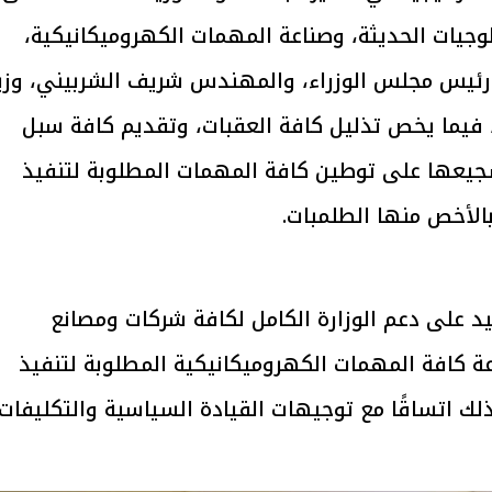
وجيات الحديثة، وصناعة المهمات الكهروميكانيكية،
يتابع الإجراءات الخاصة
افتتاح «إيجبس 2026» ب
رئيس مجلس الوزراء، والمهندس شريف الشربيني، وزي
ات الرئاسية بطرح وحدات
واسع.. والبترول: مصر تعزز مكان
لإيجار للمواطنين
بوصفها مركزًا إقليميًّا للطاق
30 مارس 2026 03:59 م
، فيما يخص تذليل كافة العقبات، وتقديم كافة سبل
جيعها على توطين كافة المهمات المطلوبة لتنفيذ
لأخص منها الطلمبات.
كيد على دعم الوزارة الكامل لكافة شركات ومصانع
ة كافة المهمات الكهروميكانيكية المطلوبة لتنفيذ
 اتساقًا مع توجيهات القيادة السياسية والتكليفات