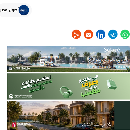
أصول مصر
linkedin
telegram
whats
tw