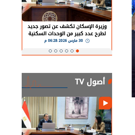
حضور دولي
وزيرة الإسكان تكشف عن تصور جديد
الرئي
تها
لطرح عدد كبير من الوحدات السكنية
قطاع 
ة
بنظام الإيجار
30 مارس 2026 06:28 م
أصول TV