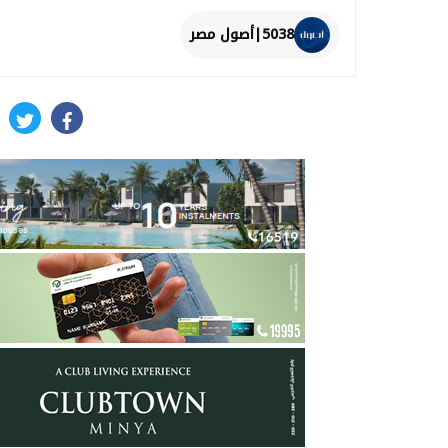
5038|أصول مصر
itter
facebook