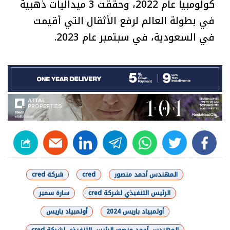
كولومبيا عام 2022، وحققت 3 ميداليات ذهبية
في بطولة العالم لرفع الأثقال التي أقيمت
في السعودية، في سبتمبر عام 2023.
linkedin
telegram
whats
twitter
facebook
المهندس أحمد منصور
cred
شركة cred
الرئيس التنفيذي لشركة cred
سارة سمير
أولمبياد باريس 2024
أولمبياد باريس
المهندس أحمد منصور الرئيس التنفيذى لشركة cred