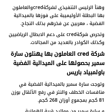
وهنأ الرئيس التنفيذى لشركةcredوالعاملون
بها البطلة الأوليميبة على فوزها بالميدالية
الفضية ، معربين عن فخرهم بذلك النجاح.
وتحرص شركةcred على دعم الابطال الرياضيين
وكذلك الكوادر بالعديد من المجالات.
شركة cred العاملون بها يهنئون سارة
سمير بحصولها على الميدالية الفضية
باولمبياد باريس
وتوجت سارة سمير بالميدالية الفضية في
منافسات الخطف والنتر في رفع الأثقال بوزن
81 كجم بمجموع أوزان 268 كجم.
و سارة سمير من مواليد قرية الهوانية