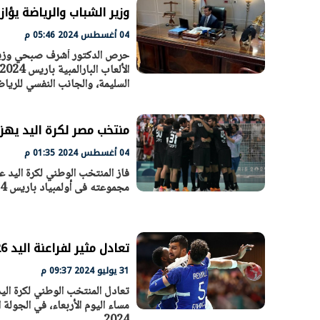
وزير الشباب والرياضة يؤازر 
04 أغسطس 2024 05:46 م
حرص الدكتور أشرف صبحي وزير ال
الرئيس السيسي: تداعيات خطيرة على
رئيس الوزراء 
السليمة، والجانب النفسي للري
الاقتصاد العالمي وأسعار الوقود حال
بتنفيذ التوجيه
استمرار الأزمة في الشرق الأوسط
سكنية با
30 مارس 2026 05:06 م
30 مارس 2026 04:40 م
منتخب مصر لكرة اليد يهزم الأرجنتين 34 - 7
04 أغسطس 2024 01:35 م
مجموعته فى أولمبياد باريس 2024 ، بعد ضمان التأهل إلى ربع النهائى بالفوز على النرويج بنتيجة 26-25 .
تعادل مثير لفراعنة اليد 26-26 أمام فرنسا بـ أولمبياد باريس 2024
31 يوليو 2024 09:37 م
مساء اليوم الأربعاء، في الجولة 