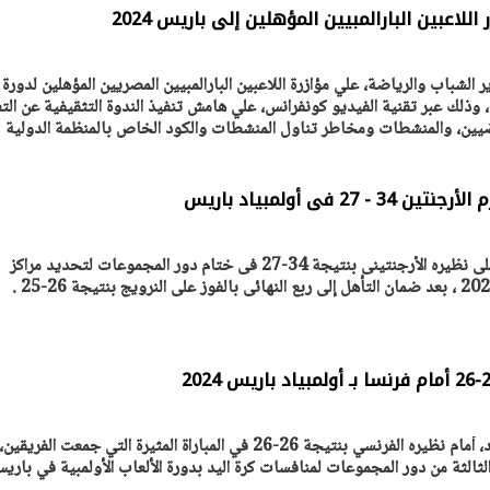
اللاعبين البارالمبيين المؤهلين إلى باريس 2024
شباب والرياضة، علي مؤازرة اللاعبين البارالمبيين المصريين المؤهلين لدورة
الألعاب البارالمبية باريس 2024، وذلك عبر تقنية الفيديو كونفرانس، علي هامش تنفيذ الندوة التثقيفية عن ا
يتابع الإجراءات الخاصة
افتتاح «إيجبس 2026» ب
اضيين، والمنشطات ومخاطر تناول المنشطات والكود الخاص بالمنظمة الدولية
ات الرئاسية بطرح وحدات
واسع.. والبترول: مصر تعزز مكان
لإيجار للمواطنين
بوصفها مركزًا إقليميًّا للطاق
30 مارس 2026 03:59 م
2 فى أولمبياد باريس
فاز المنتخب الوطني لكرة اليد على نظيره الأرجنتينى بنتيجة 34-27 فى ختام دور المجموعات لتحديد مراكز
تعادل المنتخب الوطني لكرة اليد، أمام نظيره الفرنسي بنتيجة 26-26 في المباراة المثيرة التي جمعت الفريقين،
الثالثة من دور المجموعات لمنافسات كرة اليد بدورة الألعاب الأولمبية في باري