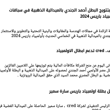
تتويج البطل أحمد الجندي بالميدالية الذهبية في سباقات
 باريس 2024
لرائدة في مجالات الهندسة والمقاولات والبنية التحتية والتطوير والاستثمار
دي بالميدالية الذهبية في الخماسي الحديث بأولمبياد باريس 2024
نى اليوم عن منح الشركة مكافآت المالية يتم توزيعها علي اللاعبين الفائزين
يتابع الإجراءات الخاصة
افتتاح «إيجبس 2026» ب
طل مصر الأولمبي أحمد الجندي لحصوله على الميدالية الذهبية و البطلة الأولمبية
ات الرئاسية بطرح وحدات
واسع.. والبترول: مصر تعزز مكان
فضية ،و البطل المصري محمد السيد الذي حقق الميدالية البرونزية .
لإيجار للمواطنين
بوصفها مركزًا إقليميًّا للطاق
30 مارس 2026 03:59 م
أستقبل المهندس أحمد منصور ، الرئيس التنفيذى لشركة cred ، سارة سمير الحاصلة على الميدالية الفضية