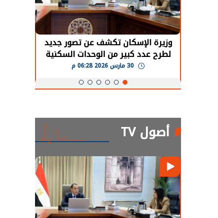
حضور دولي
وزيرة الإسكان تكشف عن تصور جديد
الرئي
تها
لطرح عدد كبير من الوحدات السكنية
قطاع 
ة
بنظام الإيجار
30 مارس 2026 06:28 م
أصول TV