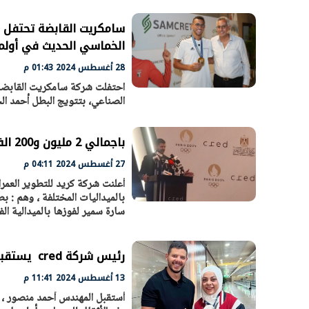
سامكريت القابضة تحتفل ب
الخماسي الحديث في أولمبياد
28 أغسطس 2024 01:43 م
احتفلت شركة سامكريت القابضة ا
الصناعي، بتتويج البطل أحمد الجن
باجمالي 2 مليون و200 الف.. cred تدعم ابطال الاولمبياد
27 أغسطس 2024 04:11 م
أعلنت شركة كريد للتطوير العمرا
الرئيس السيسي: تداعيات خطيرة على
رئيس الوزراء 
بالميداليات المختلفة ، وهم : ب
الاقتصاد العالمي وأسعار الوقود حال
بتنفيذ التوجيه
سارة سمير لفوزها بالميدالية ال
استمرار الأزمة في الشرق الأوسط
سكنية با
30 مارس 2026 05:06 م
30 مارس 2026 04:40 م
رئيس شركة cred يستقبل بطلة اولمبياد باريس سارة سمير
13 أغسطس 2024 11:41 م