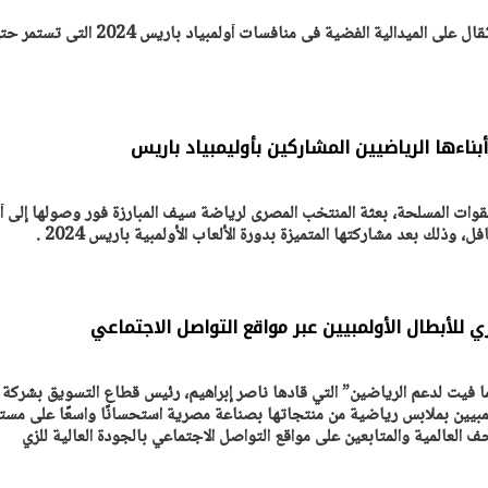
حصلت سارة سمير بطلة رفع الأثقال على الميدالية الفضية فى منافسات أولمبياد با
ناءها الرياضيين المشاركين بأوليمبياد باريس
لقوات المسلحة، بعثة المنتخب المصرى لرياضة سيف المبارزة فور وصولها إلى 
ذلك بعد مشاركتها المتميزة بدورة الألعاب الأولمبية باريس 2024 .
ي للأبطال الأولمبيين عبر مواقع التواصل الاجتماعي
 فيت لدعم الرياضين” التي قادها ناصر إبراهيم، رئيس قطاع التسويق بشركة
لمبيين بملابس رياضية من منتجاتها بصناعة مصرية استحسانًا واسعًا على مست
ف العالمية والمتابعين على مواقع التواصل الاجتماعي بالجودة العالية للزي