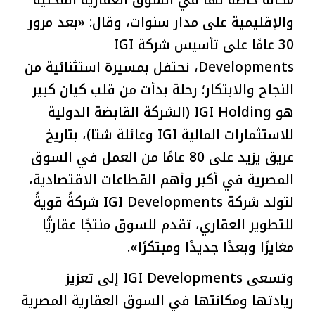
مكانة خاصة لها في السوق العقارية المحلية
والإقليمية على مدار سنوات، وقال: «بعد مرور
30 عامًا على تأسيس شركة IGI
Developments، نحتفل بمسيرة استثنائية من
النجاح والابتكار؛ رحلة بدأت من قلب كيان كبير
هو IGI Holding (الشركة القابضة الدولية
للاستثمارات المالية IGI وعائلة شتا)، بتاريخ
عريق يزيد على 80 عامًا من العمل في السوق
المصرية في أكبر وأهم القطاعات الاقتصادية،
لتولد شركة IGI Developments شركةً قويةً
للتطوير العقاري، تقدم للسوق منتجًا عقاريًّا
مغايرًا وبعدًا جديدًا ومبتكرًا».
وتسعى IGI Developments إلى تعزيز
ريادتها ومكانتها في السوق العقارية المصرية