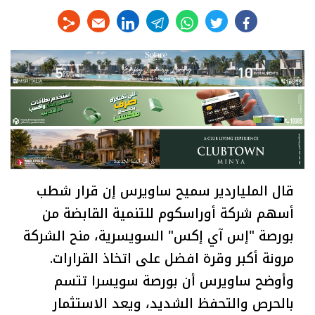
linkedin
telegram
whats
twitter
facebook
قال الملياردير سميح ساويرس إن قرار شطب
أسهم شركة أوراسكوم للتنمية القابضة من
بورصة "إس آي إكس" السويسرية، منح الشركة
مرونة أكبر وقرة افضل على اتخاذ القرارات.
وأوضح ساويرس أن بورصة سويسرا تتسم
بالحرص والتحفظ الشديد، ويعد الاستثمار