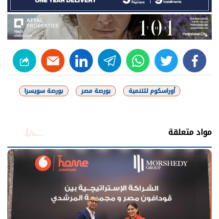
linkedin
telegram
whats
twitter
facebook
أوراسكوم للتنمية
بورصة مصر
بورصة سويسرا
شارك
مواد متعلقة