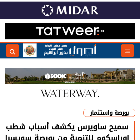
رئيس مجلس الإدارة
رئيس التحرير
بدور ابراهيم
بورصة واستثمار
سميح ساويرس يكشف أسباب شطب
اوراسكوم للتنمية من بورصة سويسرا