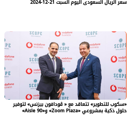
سعر الريال السعودى اليوم السبت 21-12-2024
«سكوب للتطوير» تتعاقد مع « ڤودافون بيزنس» لتوفير
حلول ذكية بمشروعي «Zoom Plaza» و«Aisle 90»