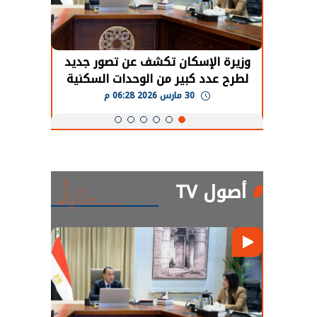
حضور دولي
وزيرة الإسكان تكشف عن تصور جديد
الرئي
تها
لطرح عدد كبير من الوحدات السكنية
قطاع 
ة
بنظام الإيجار
30 مارس 2026 06:28 م
أصول TV