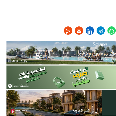
linkedin
telegram
whats
tw