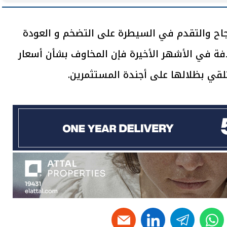
لنجاح والتقدم في السيطرة على التضخم و العودة
يتابع الإجراءات الخاصة
افتتاح «إيجبس 2026» ب
 من نسبة 2% المستهدفة في الأشهر الأخيرة فإن المخاوف بشأن أسعار
ات الرئاسية بطرح وحدات
واسع.. والبترول: مصر تعزز مكان
لإيجار للمواطنين
بوصفها مركزًا إقليميًّا للطاق
30 مارس 2026 03:59 م
تلقي بظلالها على أجندة المستثمرين.
linkedin
telegram
whats
t