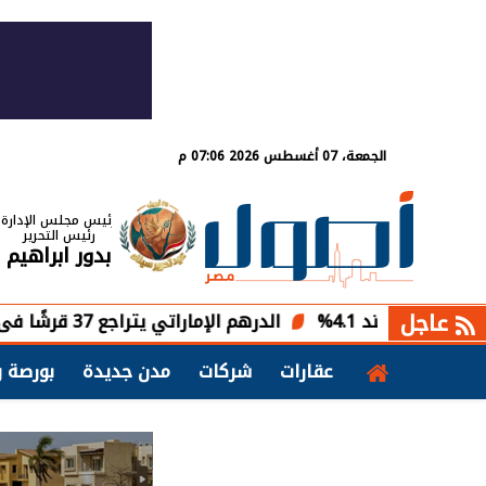
الجمعة، 07 أغسطس 2026 07:06 م
رئيس مجلس الإدارة
رئيس التحرير
بدور ابراهيم
عاجل
4.%
الدرهم الإماراتي يتراجع 37 قرشًا فى أسبوع.. تعرف على أحدث سعر فى البنوك
عقارات
شركات
مدن جديدة
بورصة و