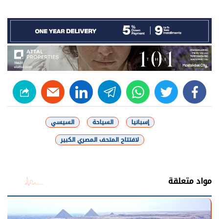
linkedin
telegram
whats
twitter
facebook
إسبانيا
السياحة
السيسي
لافتتاح المتحف المصري الكبير
شارك
مواد متعلقة