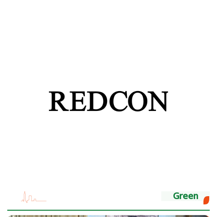
Green