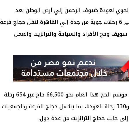
 الجوي لعودة ضيوف الرحمن إلي أرض الوطن بعد
الانتهاء من أداء مناسك الحج، حيث تم تسير 6 رحلات جوية من جدة إلي القاهرة لنقل حجاج قرعة
سويف وحج الأفراد والسياحة والترانزيت والعمل
وتنقل الشركة الوطنية مصر للطيران خلال موسم الحج هذا العام نحو 66,500 حاج عبر 654 رحلة
جوية، بواقع 324 رحلة في مرحلة الذهاب و330 رحلة للعودة، بما يشمل حجاج القرعة والجمعيات
إلى جانب حجاج الترانزيت من عدة دول.