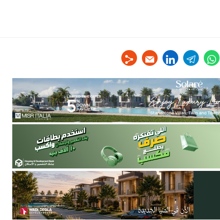
linkedin
telegram
whats
tw