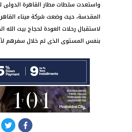
واستعدت سلطات مطار القاهرة الدولى لبد
المقدسة، حيث وضعت شركة ميناء القاهر
لاستقبال رحلات العودة لحجاج بيت الله ال
الرئيس السيسي: تداعيات خطيرة على
رئيس الوزراء 
بنفس المستوى الذى تم خلال سفرهم لأدا
الاقتصاد العالمي وأسعار الوقود حال
بتنفيذ التوجيه
استمرار الأزمة في الشرق الأوسط
سكنية با
30 مارس 2026 05:06 م
30 مارس 2026 04:40 م
witter
facebook