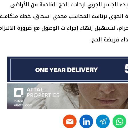
ء الجسر الجوي لرحلات الحج القادمة من الأراضى
ة الجوى برئاسة المحاسب مجدي اسحاق، خطة متكاملة
حرام، لتسهيل إنهاء إجراءات الوصول مع ضرورة الالتزام
يتابع الإجراءات الخاصة
افتتاح «إيجبس 2026» ب
ء فريضة الحج.
ات الرئاسية بطرح وحدات
واسع.. والبترول: مصر تعزز مكان
لإيجار للمواطنين
بوصفها مركزًا إقليميًّا للطاق
30 مارس 2026 03:59 م
linkedin
telegram
whats
t