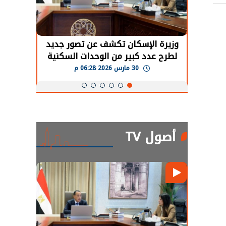
حضور دولي
وزيرة الإسكان تكشف عن تصور جديد
الرئي
تها
لطرح عدد كبير من الوحدات السكنية
قطاع 
ة
بنظام الإيجار
30 مارس 2026 06:28 م
أصول TV