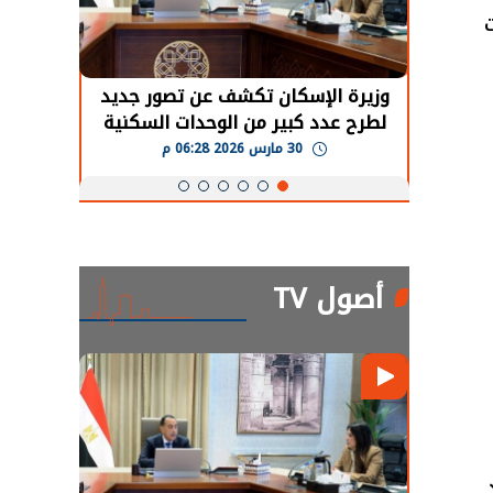
حضور دولي
وزيرة الإسكان تكشف عن تصور جديد
الرئي
تها
لطرح عدد كبير من الوحدات السكنية
قطاع 
ة
بنظام الإيجار
30 مارس 2026 06:28 م
أصول TV