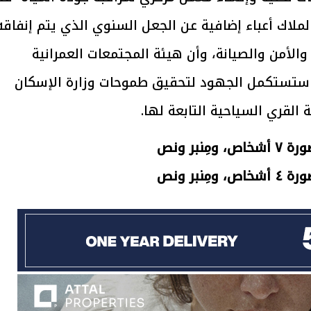
لملاك أعباء إضافية عن الجعل السنوي الذي يتم إنفاقه
يتابع الإجراءات الخاصة
افتتاح «إيجبس 2026» ب
الأمن والصيانة، وأن هيئة المجتمعات العمرانية
ات الرئاسية بطرح وحدات
واسع.. والبترول: مصر تعزز مكان
لإيجار للمواطنين
بوصفها مركزًا إقليميًّا للطاق
30 مارس 2026 03:59 م
 ستستكمل الجهود لتحقيق طموحات وزارة الإسكان
ة القري السياحية التابعة لها.