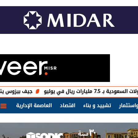
في يوليو
جيف بيزوس يتخارج من 15 مليون سهم في «أمازون» مقابل 4.1 مليارات دولار
استثمار
تشييد و بناء
اقتصاد
العاصمة الإدارية