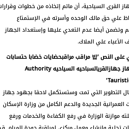
ز القرى السياحية، أن ماتم إتخاذه من خطوات وقرارات
ظ علي حق مالك الوحده وأسرته في الإستمتاع
يتابع الإجراءات الخاصة
افتتاح «إيجبس 2026» ب
وتضمن أيضا عدم التعدي عليها وإستعداد الجهاز
ات الرئاسية بطرح وحدات
واسع.. والبترول: مصر تعزز مكان
لإيجار للمواطنين
بوصفها مركزًا إقليميًّا للطاق
30 مارس 2026 03:59 م
الأعباء علي الملاك.
مال التطوير التي تمت وستستكمل لاحقا بجهود جهاز
العمرانية الجديدة والدعم الكامل من وزارة الإسكان
لته موازنة الوزارة في رفع الكفاءة والخدمات ورفع
ت تحلية وإنشاء معمل مركزي لمراقبة جودة المياه قد