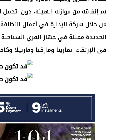
تم إنفاقه من موازنة الهيئة، دون تحمل ا
الرئيس السيسي: تداعيات خطيرة على
رئيس الوزراء 
من خلال شركة الإدارة في أعمال النظافة و
الاقتصاد العالمي وأسعار الوقود حال
بتنفيذ التوجيه
استمرار الأزمة في الشرق الأوسط
سكنية با
30 مارس 2026 05:06 م
30 مارس 2026 04:40 م
الجديدة ممثلة في جهاز القري السياحية
فى الإرتقاء بمارينا ومارقيا وماربيلا وكاف