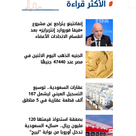
الأكثر قراءة
إنفانتينو يتراجع عن مشروع
«فيفا فوروارد إنتربرايز» بعد
انقسام الاتحادات الأعضاء
الجنيه الذهب اليوم الاثنين في
مصر عند 47440 جنيهًا
عقارات السعودية.. توسيع
التسجيل العيني ليشمل 167
ألف قطعة عقارية في 5 مناطق
بصفقة استحواذ قيمتها 120
مليون ريال.. «سال» السعودية
تدخل أوروبا من بوابة "لييج"