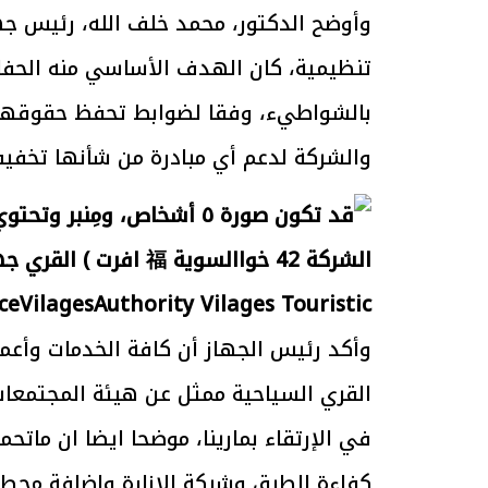
وأوضح الدكتور، محمد خلف الله، رئيس جها
تنظيمية، كان الهدف الأساسي منه الحفا
الرئيس السيسي: تداعيات خطيرة على
رئيس الوزراء 
بالشواطيء، وفقا لضوابط تحفظ حقوقهم 
الاقتصاد العالمي وأسعار الوقود حال
بتنفيذ التوجيه
استمرار الأزمة في الشرق الأوسط
سكنية با
30 مارس 2026 05:06 م
30 مارس 2026 04:40 م
والشركة لدعم أي مبادرة من شأنها تخفيف 
وأكد رئيس الجهاز أن كافة الخدمات وأع
القري السياحية ممثل عن هيئة المجتمعات 
في الإرتقاء بمارينا، موضحا ايضا ان ماتحم
كفاءة الطرق وشبكة الإنارة وإضافة محطا