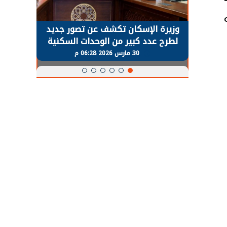
حضور دولي
وزيرة الإسكان تكشف عن تصور جديد
الرئي
تها
لطرح عدد كبير من الوحدات السكنية
قطاع 
ة
بنظام الإيجار
30 مارس 2026 06:28 م