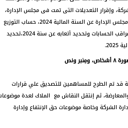
كة، وإقرار التعديلات التى تمت فى مجلس الإدارة،
والنظر فى إخلاء مسئولية رئيس وأعضاء مجلس الإدارة عن السنة المالية 2024، حساب التوزيع
المقترح للأرباح عن السنة المالية، تعيين مراقب الحسابات وتحديد أتعابه عن سنة 2024،تحديد
يتابع الإجراءات الخاصة
افتتاح «إيجبس 2026» ب
ات الرئاسية بطرح وحدات
واسع.. والبترول: مصر تعزز مكان
202.
لإيجار للمواطنين
بوصفها مركزًا إقليميًّا للطاق
30 مارس 2026 03:59 م
ة قد تم الطرح للمساهمين للتصديق علي قرارات
والمعارضة، ثم إنتقل النقاش مع الملاك لعدة موضوعات
رة الشركة وخاصة موضوعات حق الإنتفاع وإدارة