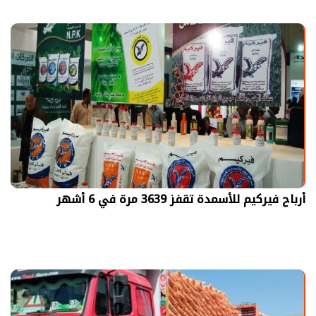
أرباح فيركيم للأسمدة تقفز 3639 مرة في 6 أشهر