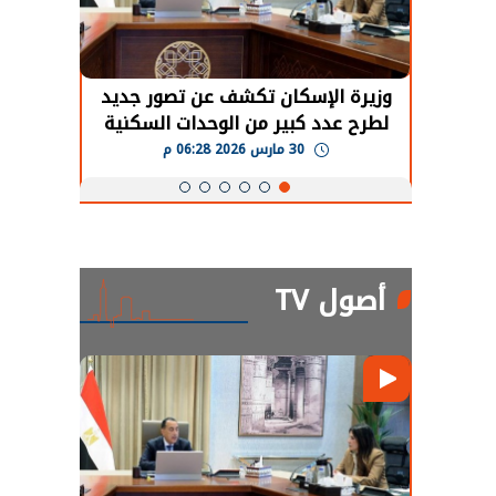
حضور دولي
وزيرة الإسكان تكشف عن تصور جديد
الرئي
تها
لطرح عدد كبير من الوحدات السكنية
قطاع 
ة
بنظام الإيجار
30 مارس 2026 06:28 م
أصول TV