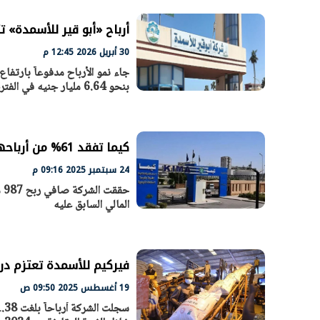
أرباح «أبو قير للأسمدة» تتضاعف إلى 5.63 مليارات جني
30 أبريل 2026 12:45 م
بنحو 6.64 مليار جنيه في الفترة نفسها من 2025.
كيما تفقد 61% من أرباحها في 2024-2025
24 سبتمبر 2025 09:16 م
الرئيس السيسي: تداعيات خطيرة على
رئيس الوزراء 
المالي السابق عليه
الاقتصاد العالمي وأسعار الوقود حال
بتنفيذ التوجيه
استمرار الأزمة في الشرق الأوسط
سكنية با
30 مارس 2026 05:06 م
30 مارس 2026 04:40 م
فيركيم للأسمدة تعتزم در
19 أغسطس 2025 09:50 ص