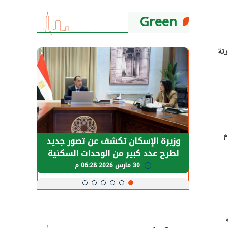
Green
مقارنة
ي العام
حضور دولي
وزيرة الإسكان تكشف عن تصور جديد
الرئي
تها
لطرح عدد كبير من الوحدات السكنية
قطاع 
ة
بنظام الإيجار
30 مارس 2026 06:28 م
ن جنيه