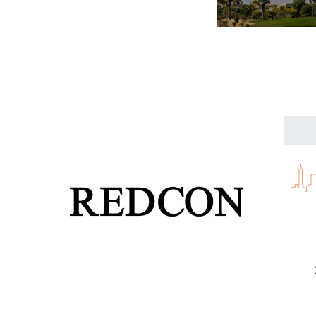
و 2.78