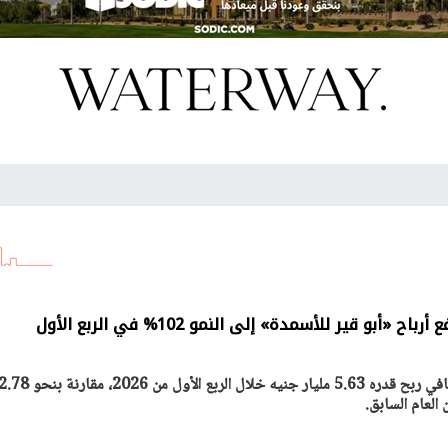
«أبو قير للأسمدة» إلى النمو 102% في الربع الأول
سجلت شركة أبوقير للأسمدة صافي ربح قدره 5.63 مليار جنيه خلال الربع الأول من 2026، مقارنة بنح
 العام السابق.