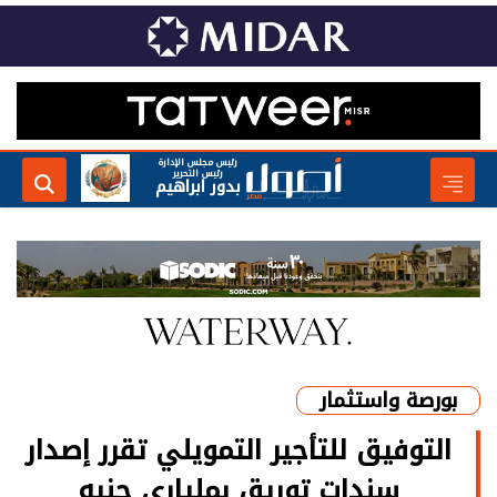
رئيس مجلس الإدارة
رئيس التحرير
بدور ابراهيم
بورصة واستثمار
التوفيق للتأجير التمويلي تقرر إصدار
سندات توريق بملياري جنيه