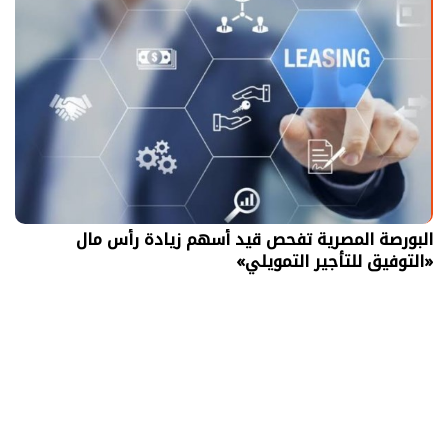
البورصة المصرية تفحص قيد أسهم زيادة رأس مال
«التوفيق للتأجير التمويلي»