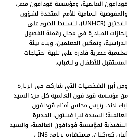
ڤودافون العالمية، ومؤسسة ڤودافون مصر،
والمفوضية السامية للأمم المتحدة لشؤون
اللاجئين (UNHCR)، لتسليط الضوء على
إنجازات المبادرة في مجال رقمنة الفصول
الدراسية، وتمكين المعلمين، وبناء بيئة
تعليمية عصرية قادرة على تلبية احتياجات
المستقبل للأطفال والشباب.
ومن أبرز الشخصيات التي شاركت في الزيارة
من مؤسسة ڤودافون العالمية كل من: السيد
نيك لاند، رئيس مجلس أمناء ڤودافون
العالمية؛ السيدة ليزا فيلتون، المديرة
التنفيذية لمؤسسة ڤودافون العالمية، والسيد
ألبان كوركتان، مستشارة برنامج INS ،