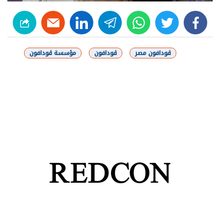
linkedin
telegram
whats
twitter
facebook
ڤودافون مصر
ڤودافون
مؤسسة ڤودافون
شارك