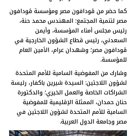
كما حضر من ڤودافون مصر ومؤسسة ڤودافون
مصر لتنمية المجتمع: المهندس محمد حنة،
رئيس مجلس أمناء المؤسسة، وأيمن
السعدني، رئيس قطاع الشؤون الخارجية في
ڤودافون مصر؛ وشهدان عرام، الأمين العام
للمؤسسة.
وشارك من المفوضية السامية للأمم المتحدة
لشؤون اللاجئين: السيدة شيرين باكفار، رئيسة
الشراكات الخاصة والعمل الخيري؛ والدكتورة
حنان حمدان، الممثلة الإقليمية للمفوضية
السامية للأمم المتحدة لشؤون اللاجئين في
مصر وجامعة الدول العربية.