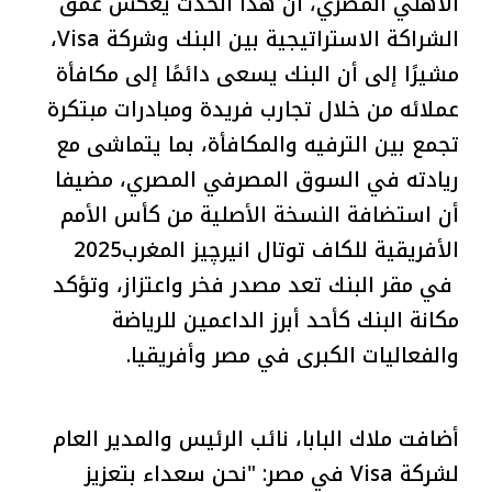
الأهلي المصري، أن هذا الحدث يعكس عمق
الشراكة الاستراتيجية بين البنك وشركة Visa،
مشيرًا إلى أن البنك يسعى دائمًا إلى مكافأة
عملائه من خلال تجارب فريدة ومبادرات مبتكرة
تجمع بين الترفيه والمكافأة، بما يتماشى مع
ريادته في السوق المصرفي المصري، مضيفا
أن استضافة النسخة الأصلية من كأس الأمم
الأفريقية للكاف توتال انيرچيز المغرب2025
في مقر البنك تعد مصدر فخر واعتزاز، وتؤكد
مكانة البنك كأحد أبرز الداعمين للرياضة
والفعاليات الكبرى في مصر وأفريقيا.
أضافت ملاك البابا، نائب الرئيس والمدير العام
لشركة Visa في مصر: "نحن سعداء بتعزيز