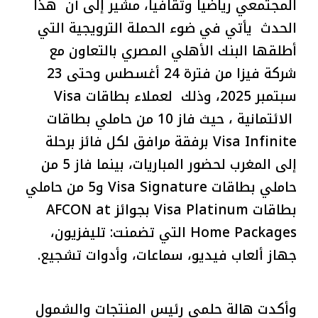
المجتمعي رياضيا وثقافيا، مشير إلى أن هذا
الحدث يأتي في ضوء الحملة الترويجية التي
أطلقها البنك الأهلي المصري بالتعاون مع
شركة فيزا من فترة 24 أغسطس وحتى 23
سبتمبر 2025، وذلك لعملاء بطاقات Visa
الائتمانية ، حيث فاز 10 من حاملي بطاقات
Visa Infinite برفقة مرافق لكل فائز برحلة
إلى المغرب لحضور المباريات، بينما فاز 5 من
حاملي بطاقات Visa Signature و5 من حاملي
بطاقات Visa Platinum بجوائز AFCON at
Home Packages التي تضمنت: تليفزيون،
جهاز ألعاب فيديو، سماعات، وأدوات تشجيع.
وأكدت هالة حلمي رئيس المنتجات والشمول