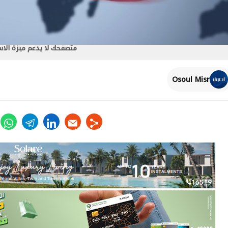
متصفحك لا يدعم ميزة الا
Osoul Misr
ter
whats
telegram
linkedin