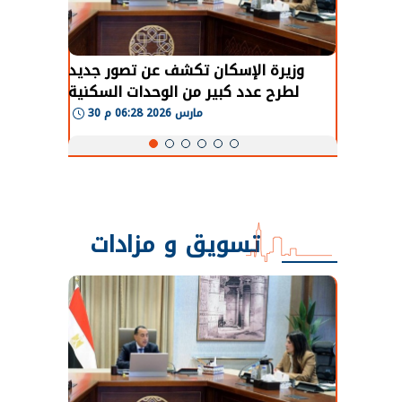
طة في
وزيرة الإسكان تكشف عن تصور جديد
 لعودة
لطرح عدد كبير من الوحدات السكنية
و
طبيعية
بنظام الإيجار
30 مارس 2026 06:28 م
تسويق و مزادات