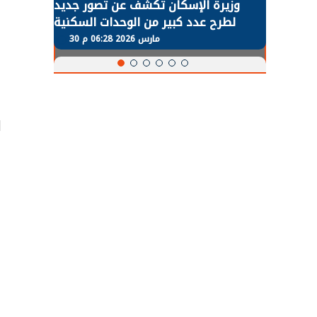
طة في
وزيرة الإسكان تكشف عن تصور جديد
 لعودة
لطرح عدد كبير من الوحدات السكنية
و
طبيعية
بنظام الإيجار
30 مارس 2026 06:28 م
d