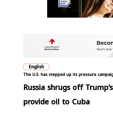
English
The U.S. has stepped up its pressure campai
Russia shrugs off Trump’s
provide oil to Cuba