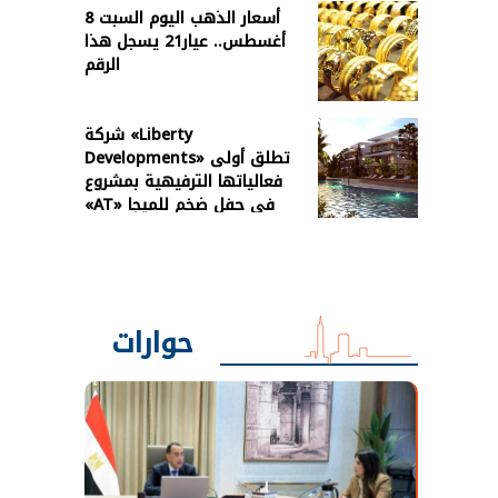
أسعار الذهب اليوم السبت 8
أغسطس.. عيار21 يسجل هذا
الرقم
شركة «Liberty
Developments» تطلق أولى
فعالياتها الترفيهية بمشروع
«AT» في حفل ضخم للميجا
ستار أحمد سعد
حوارات