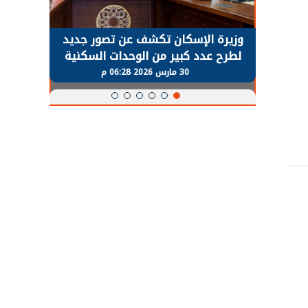
حضور دولي
وزيرة الإسكان تكشف عن تصور جديد
الرئي
تها
لطرح عدد كبير من الوحدات السكنية
قطاع 
ة
بنظام الإيجار
30 مارس 2026 06:28 م