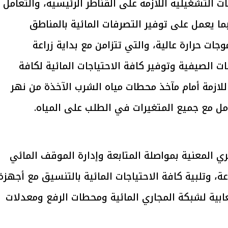
ت التشغيلية اللازمة على القناطر الرئيسية، والتعامل
بما يعمل على توفير التصرفات المائية بالمناطق
ات حرارة عالية، والتي تتزامن مع بداية زراعة
يتابع الإجراءات الخاصة
افتتاح «إيجبس 2026» ب
ات الصيفية وتوفير كافة الاحتياجات المائية لكافة
ات الرئاسية بطرح وحدات
واسع.. والبترول: مصر تعزز مكان
لإيجار للمواطنين
بوصفها مركزًا إقليميًّا للطاق
للازمة أمام مآخذ محطات مياه الشرب الآخذة من نهر
30 مارس 2026 03:59 م
امل مع جميع المتغيرات في الطلب على المياه.
 المعنية بمواصلة المتابعة وإدارة الموقف المائي
ة، وتلبية كافة الاحتياجات المائية بالتنسيق مع أجهزة
ابية لشبكة المجاري المائية ومحطات الرفع ومعدلات