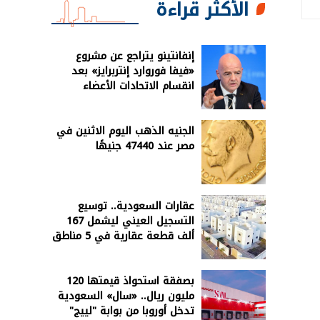
الأكثر قراءة
إنفانتينو يتراجع عن مشروع
«فيفا فوروارد إنتربرايز» بعد
انقسام الاتحادات الأعضاء
الجنيه الذهب اليوم الاثنين في
مصر عند 47440 جنيهًا
عقارات السعودية.. توسيع
التسجيل العيني ليشمل 167
ألف قطعة عقارية في 5 مناطق
بصفقة استحواذ قيمتها 120
مليون ريال.. «سال» السعودية
تدخل أوروبا من بوابة "لييج"