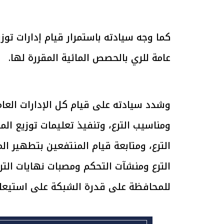
كما وجه سيادته باستمرار قيام إدارات توزي
الرئيس السيسي: تداعيات خطيرة على
رئيس الوزراء 
الاقتصاد العالمي وأسعار الوقود حال
بتنفيذ التوجيه
عامة للري بالحصص المائية المقررة لها.
استمرار الأزمة في الشرق الأوسط
سكنية با
30 مارس 2026 05:06 م
30 مارس 2026 04:40 م
وشدد سيادته على قيام كل الإدارات العام
ومناسيب الترع، وتنفيذ تعليمات توزيع المي
الترع، ومتابعة قيام المنتفعين بتطهير ا
الترع ومنشآت التحكم ومصبات نهايات التر
للمحافظة على قدرة الشبكة على استيعاب 