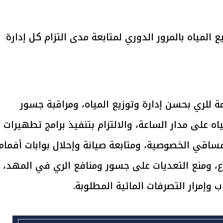
ع المياه بالمرور الدوري لمتابعة مدى التزام كل إدارة
يتابع الإجراءات الخاصة
افتتاح «إيجبس 2026» ب
ات الرئاسية بطرح وحدات
واسع.. والبترول: مصر تعزز مكان
لإيجار للمواطنين
بوصفها مركزًا إقليميًّا للطاق
30 مارس 2026 03:59 م
ة للري بحسن إدارة وتوزيع المياه، ومراقبة جسور
اه على مدار الساعة، والالتزام بتنفيذ برامج تطهيرات
لمساقي الخصوصية، ومتابعة صيانة وإحلال بوابات أفمام
ع، ومنع التعديات على جسور ومنافع الري في المهد،
وإمرار التصرفات المائية المطلوبة.