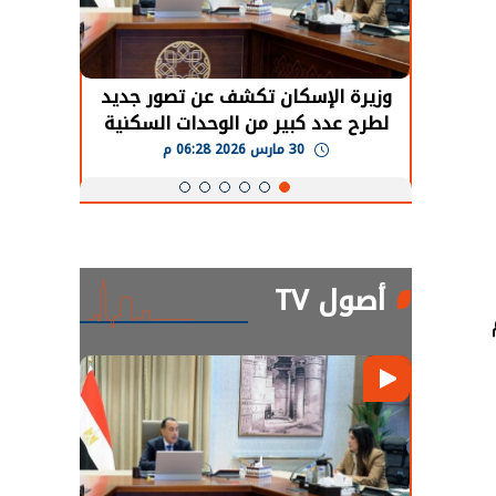
حضور دولي
وزيرة الإسكان تكشف عن تصور جديد
الرئي
تها
لطرح عدد كبير من الوحدات السكنية
قطاع 
ة
بنظام الإيجار
30 مارس 2026 06:28 م
أصول TV