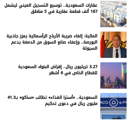
عقارات السعودية.. توسيع التسجيل العيني ليشمل
167 ألف قطعة عقارية في 5 مناطق
المالية: إلغاء ضريبة الأرباح الرأسمالية يعزز جاذبية
البورصة.. وإعفاء صانع السوق من الدمغة يدعم
السيولة
3.27 تريليون ريال.. إقراض البنوك السعودية
للقطاع الخاص في 6 أشهر
السعودية.. «أسترا الغذاء» تطالب «ساكو» بـ41.3
مليون ريال في دعوى تحكيم