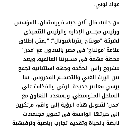
غوادالوبي.
من جانبه قال آلان جيه. فورستمان، المؤسس
ورئيس مجلس الإدارة والرئيس التنفيذي
لشركة "مونتاج إنترناشيونال": "يمثل إطلاق
علامة ’مونتاج‘ في مصر بالتعاون مع ’مدن‘
محطة مهمة في مسيرتنا العالمية. ويعد
مشروع رأس الحكمة وجهة استثنائية تجمع
بين الإرث الغني والتصميم المدروس، بما
يرسي معايير جديدة للرقي والفخامة على
الساحل المتوسطي. ويسعدنا التعاون مع
’مدن‘ لتحويل هذه الرؤية إلى واقع، مرتكزين
إلى خبرتها الواسعة في تطوير مجتمعات
نابضة بالحياة وتقديم تجارب رياضية وترفيهية