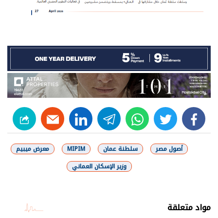
linkedin
telegram
whats
twitter
facebook
أصول مصر
سلطنة عمان
MIPIM
معرض ميبيم
وزير الإسكان العماني
شارك
مواد متعلقة