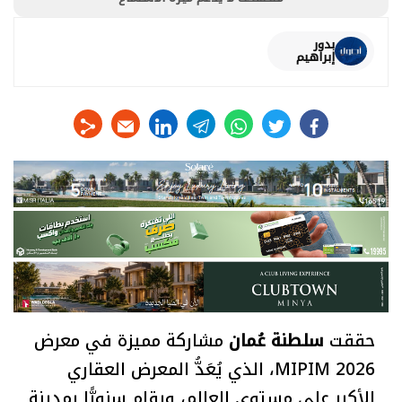
بدور
إبراهيم
linkedin
telegram
whats
twitter
facebook
حققت
سلطنة عُمان
مشاركة مميزة في معرض
MIPIM 2026، الذي يُعَدُّ المعرض العقاري
الأكبر على مستوى العالم، ويقام سنويًّا بمدينة