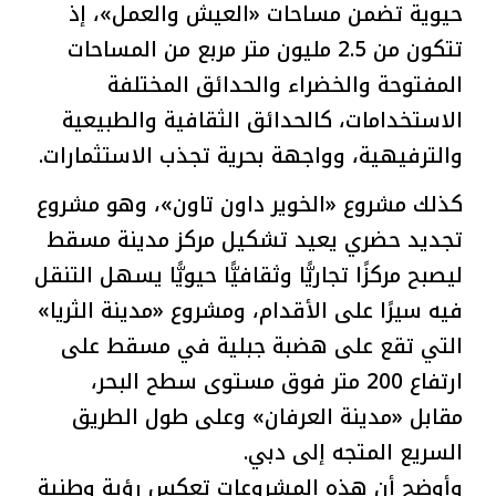
حيوية تضمن مساحات «العيش والعمل»، إذ
تتكون من 2.5 مليون متر مربع من المساحات
المفتوحة والخضراء والحدائق المختلفة
الاستخدامات، كالحدائق الثقافية والطبيعية
والترفيهية، وواجهة بحرية تجذب الاستثمارات.
كذلك مشروع «الخوير داون تاون»، وهو مشروع
تجديد حضري يعيد تشكيل مركز مدينة مسقط
ليصبح مركزًا تجاريًّا وثقافيًّا حيويًّا يسهل التنقل
فيه سيرًا على الأقدام، ومشروع «مدينة الثريا»
التي تقع على هضبة جبلية في مسقط على
ارتفاع 200 متر فوق مستوى سطح البحر،
مقابل «مدينة العرفان» وعلى طول الطريق
السريع المتجه إلى دبي.
وأوضح أن هذه المشروعات تعكس رؤية وطنية