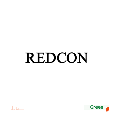
Green