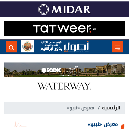
رئيس مجلس الإدارة
رئيس التحرير
بدور ابراهيم
الرئيسية
معرض «نبيو»
معرض «نبيو»